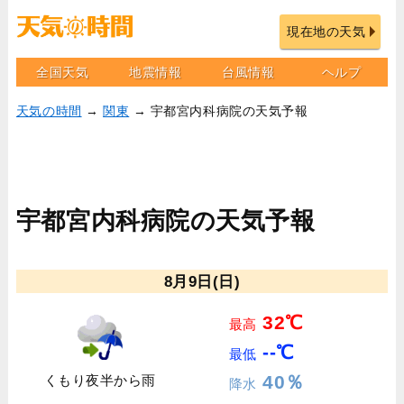
現在地の天気
全国天気
地震情報
台風情報
ヘルプ
天気の時間
→
関東
→ 宇都宮内科病院の天気予報
宇都宮内科病院の天気予報
8月9日(日)
32℃
最高
--℃
最低
40％
くもり夜半から雨
降水