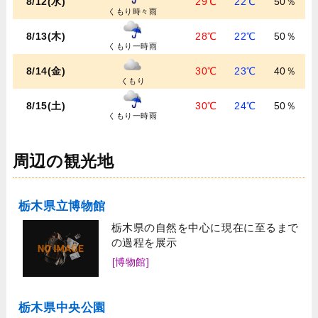
8/12(水)
29℃
22℃
50％
くもり時々雨
8/13(木)
28℃
22℃
50％
くもり一時雨
8/14(金)
30℃
23℃
40％
くもり
8/15(土)
30℃
24℃
50％
くもり一時雨
周辺の観光地
栃木県立博物館
栃木県の自然を中心に現在に至るまで
の過程を展示
[博物館]
栃木県中央公園