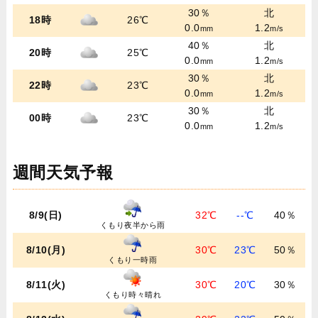
30％
北
18時
26℃
0.0
1.2
mm
m/s
40％
北
20時
25℃
0.0
1.2
mm
m/s
30％
北
22時
23℃
0.0
1.2
mm
m/s
30％
北
00時
23℃
0.0
1.2
mm
m/s
週間天気予報
8/9(日)
32℃
--℃
40％
くもり夜半から雨
8/10(月)
30℃
23℃
50％
くもり一時雨
8/11(火)
30℃
20℃
30％
くもり時々晴れ