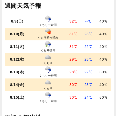
週間天気予報
8/9(日)
32℃
--℃
40％
くもり一時雨
8/10(月)
31℃
23℃
40％
くもり時々晴れ
8/11(火)
31℃
22℃
40％
くもり後雨
8/12(水)
29℃
23℃
40％
くもり
8/13(木)
28℃
22℃
50％
くもり一時雨
8/14(金)
30℃
23℃
40％
くもり
8/15(土)
30℃
24℃
50％
くもり一時雨