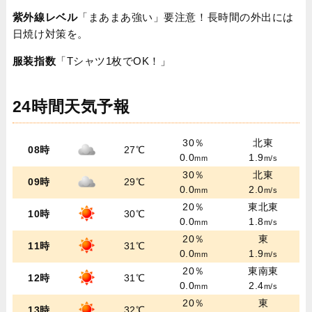
紫外線レベル
「まあまあ強い」要注意！長時間の外出には
日焼け対策を。
服装指数
「Tシャツ1枚でOK！」
24時間天気予報
30％
北東
08時
27℃
0.0
1.9
mm
m/s
30％
北東
09時
29℃
0.0
2.0
mm
m/s
20％
東北東
10時
30℃
0.0
1.8
mm
m/s
20％
東
11時
31℃
0.0
1.9
mm
m/s
20％
東南東
12時
31℃
0.0
2.4
mm
m/s
20％
東
13時
32℃