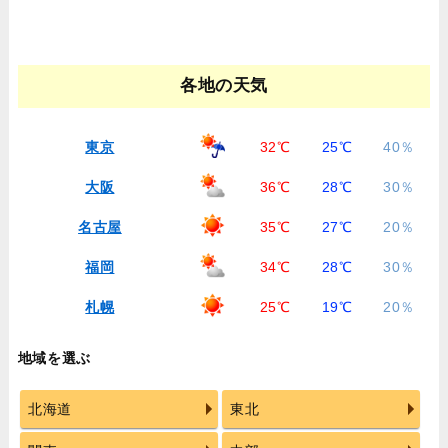
各地の天気
東京
32℃
25℃
40％
大阪
36℃
28℃
30％
名古屋
35℃
27℃
20％
福岡
34℃
28℃
30％
札幌
25℃
19℃
20％
地域を選ぶ
北海道
東北