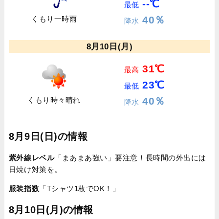
--℃
最低
40％
くもり一時雨
降水
8月10日(月)
31℃
最高
23℃
最低
40％
くもり時々晴れ
降水
8月9日(日)の情報
紫外線レベル
「まあまあ強い」要注意！長時間の外出には
日焼け対策を。
服装指数
「Tシャツ1枚でOK！」
8月10日(月)の情報