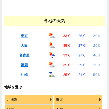
各地の天気
東京
33℃
26℃
20％
大阪
35℃
27℃
20％
名古屋
33℃
27℃
40％
福岡
35℃
29℃
20％
札幌
25℃
21℃
50％
地域を選ぶ
北海道
東北