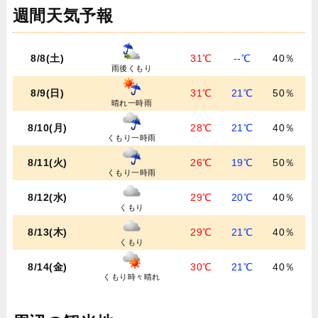
週間天気予報
8/8(土)
31℃
--℃
40％
雨後くもり
8/9(日)
31℃
21℃
50％
晴れ一時雨
8/10(月)
28℃
21℃
40％
くもり一時雨
8/11(火)
26℃
19℃
50％
くもり一時雨
8/12(水)
29℃
20℃
40％
くもり
8/13(木)
29℃
21℃
40％
くもり
8/14(金)
30℃
21℃
40％
くもり時々晴れ