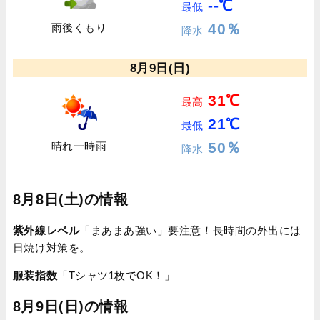
--℃
最低
40％
雨後くもり
降水
8月9日(日)
31℃
最高
21℃
最低
50％
晴れ一時雨
降水
8月8日(土)の情報
紫外線レベル
「まあまあ強い」要注意！長時間の外出には
日焼け対策を。
服装指数
「Tシャツ1枚でOK！」
8月9日(日)の情報