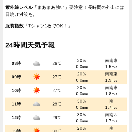
紫外線レベル
「まあまあ強い」要注意！長時間の外出には
日焼け対策を。
服装指数
「Tシャツ1枚でOK！」
24時間天気予報
30％
南南東
08時
26℃
0.0
1.5
mm
m/s
20％
南南東
09時
27℃
0.0
1.9
mm
m/s
20％
南南東
10時
27℃
0.0
1.8
mm
m/s
30％
南
11時
28℃
0.0
1.7
mm
m/s
30％
南南西
12時
29℃
0.0
1.7
mm
m/s
20％
南
13時
30℃