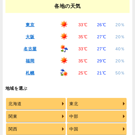
各地の天気
東京
33℃
26℃
20％
大阪
35℃
27℃
20％
名古屋
33℃
27℃
40％
福岡
35℃
29℃
20％
札幌
25℃
21℃
50％
地域を選ぶ
北海道
東北
関東
中部
関西
中国