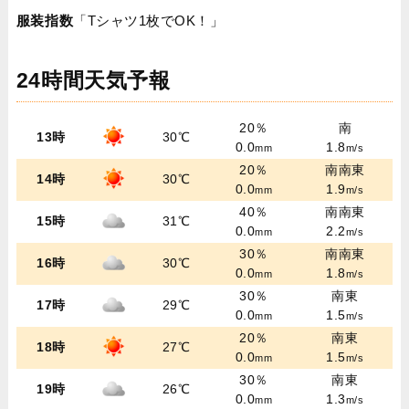
服装指数
「Tシャツ1枚でOK！」
24時間天気予報
20％
南
13時
30℃
0.0
1.8
mm
m/s
20％
南南東
14時
30℃
0.0
1.9
mm
m/s
40％
南南東
15時
31℃
0.0
2.2
mm
m/s
30％
南南東
16時
30℃
0.0
1.8
mm
m/s
30％
南東
17時
29℃
0.0
1.5
mm
m/s
20％
南東
18時
27℃
0.0
1.5
mm
m/s
30％
南東
19時
26℃
0.0
1.3
mm
m/s