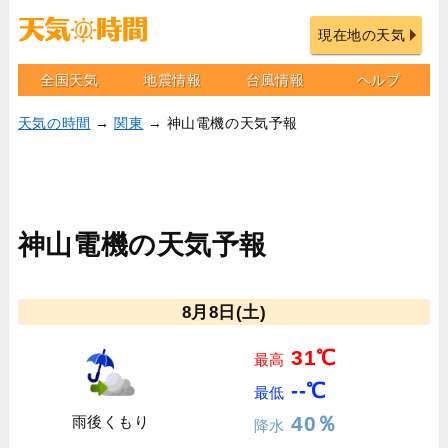
現在地の天気
全国天気
地震情報
台風情報
ヘルプ
天気の時間
→
関東
→ 神山電機の天気予報
神山電機の天気予報
8月8日(土)
31℃
最高
--℃
最低
40％
雨後くもり
降水