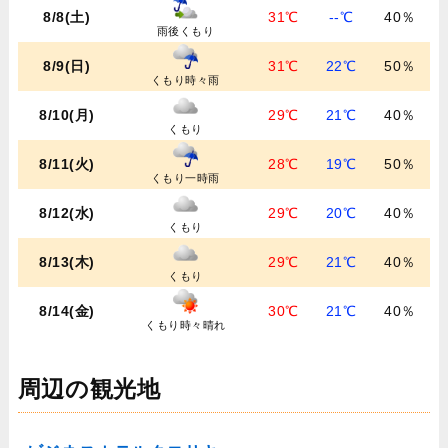
8/8(土)
31℃
--℃
40％
雨後くもり
8/9(日)
31℃
22℃
50％
くもり時々雨
8/10(月)
29℃
21℃
40％
くもり
8/11(火)
28℃
19℃
50％
くもり一時雨
8/12(水)
29℃
20℃
40％
くもり
8/13(木)
29℃
21℃
40％
くもり
8/14(金)
30℃
21℃
40％
くもり時々晴れ
周辺の観光地