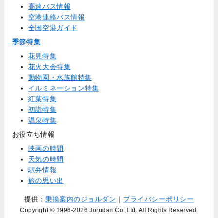
高速バス情報
空港連絡バス情報
全国空港ガイド
季節特集
花見特集
花火大会特集
動物園・水族館特集
イルミネーション特集
紅葉特集
初詣特集
温泉特集
お役立ち情報
映画の時間
天気の時間
駅弁情報
旅の思い出
提供：
乗換案内のジョルダン
｜
プライバシーポリシー
Copyright © 1996
-2026 Jorudan Co.,Ltd. All Rights Reserved.