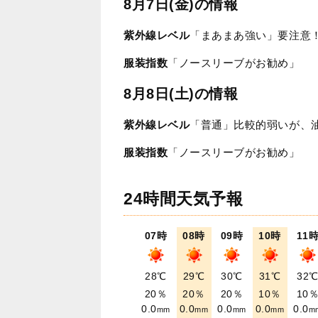
8月7日(金)の情報
紫外線レベル
「まあまあ強い」要注意
服装指数
「ノースリーブがお勧め」
8月8日(土)の情報
紫外線レベル
「普通」比較的弱いが、
服装指数
「ノースリーブがお勧め」
24時間天気予報
07時
08時
09時
10時
11
28℃
29℃
30℃
31℃
32
20％
20％
20％
10％
10
0.0
0.0
0.0
0.0
0.0
mm
mm
mm
mm
m