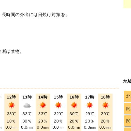
！長時間の外出には日焼け対策を。
油断は禁物。
地
北
時
12時
13時
14時
15時
16時
17時
18時
関
℃
33℃
33℃
33℃
32℃
30℃
29℃
29℃
関
％
10％
30％
20％
20％
20％
20％
20％
0.0
0.0
0.0
0.0
0.0
0.0
0.0
m
mm
mm
mm
mm
mm
mm
mm