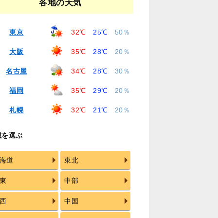
各地の天気
東京
32℃
25℃
50％
大阪
35℃
28℃
20％
名古屋
34℃
28℃
30％
福岡
35℃
29℃
20％
札幌
32℃
21℃
20％
域を選ぶ
海道
東北
東
中部
西
中国