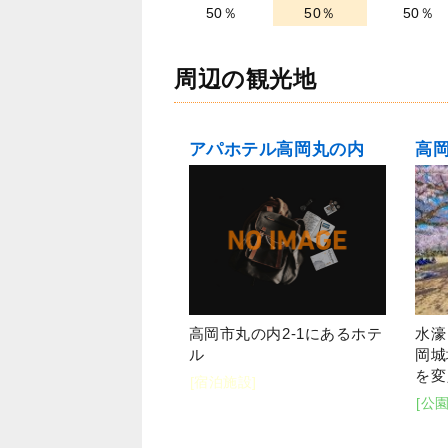
50％
50％
50％
周辺の観光地
アパホテル高岡丸の内
高
高岡市丸の内2-1にあるホテ
水濠
ル
岡城
を変
[宿泊施設]
[公園