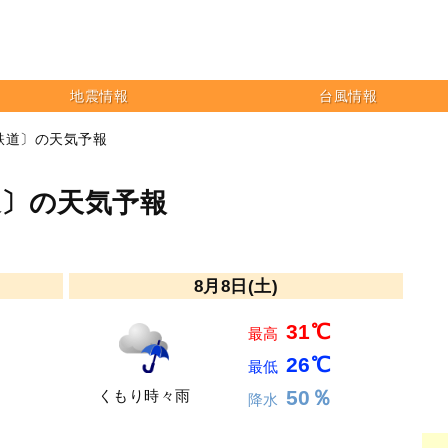
地震情報
台風情報
鉄道〕の天気予報
道〕の天気予報
8月8日(土)
31℃
最高
26℃
最低
50％
くもり時々雨
降水