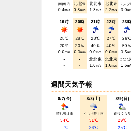
南南西
北北東
北北東
北北東
北北
0.4
0.5
1.3
2.2
3.0
m/s
m/s
m/s
m/s
m/
19時
20時
21時
22時
23
28℃
28℃
28℃
27℃
26
20％
20％
40％
40％
50
0.0
0.0
0.0
0.0
0.5
mm
mm
mm
mm
m
-
-
北北東
北北東
北北
-
-
1.6
1.6
1.6
m/s
m/s
m/
週間天気予報
8/7(金)
8/8(土)
8/9(日)
晴れ夜は雨
くもり時々雨
雨後くもり
34℃
31℃
29℃
--℃
26℃
25℃