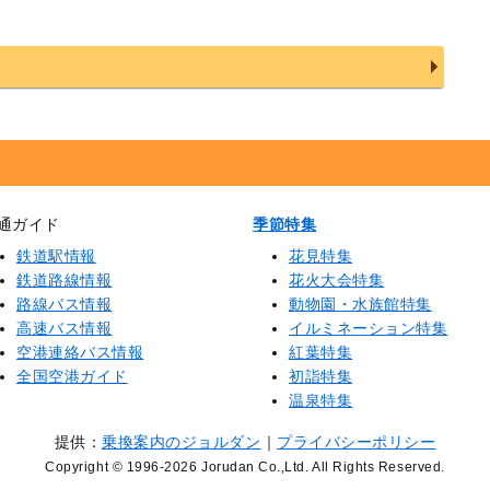
通ガイド
季節特集
鉄道駅情報
花見特集
鉄道路線情報
花火大会特集
路線バス情報
動物園・水族館特集
高速バス情報
イルミネーション特集
空港連絡バス情報
紅葉特集
全国空港ガイド
初詣特集
温泉特集
提供：
乗換案内のジョルダン
｜
プライバシーポリシー
Copyright © 1996
-2026 Jorudan Co.,Ltd. All Rights Reserved.