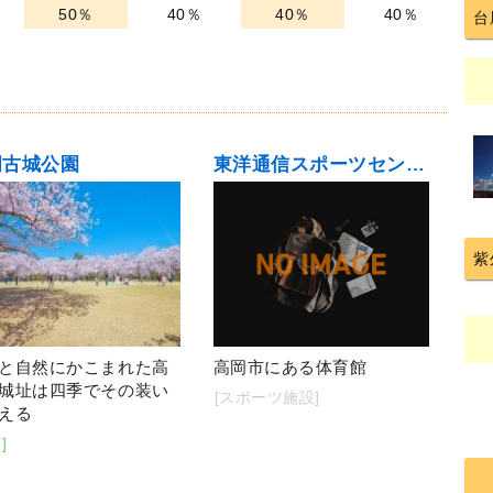
50％
40％
40％
40％
台
岡古城公園
東洋通信スポーツセンター（高岡市民体育館）
紫
と自然にかこまれた高
高岡市にある体育館
城址は四季でその装い
[スポーツ施設]
える
]