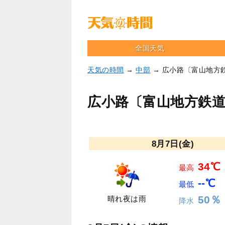
全国天気
天気の時間
→
中部
→ 広小路〔富山地方
広小路〔富山地方鉄
8月7日(金)
34℃
最高
--℃
最低
50％
晴れ夜は雨
降水