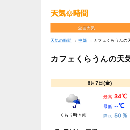
全国天気
天気の時間
→
中部
→ カフェくらうんの
カフェくらうんの天
8月7日(金)
34℃
最高
--℃
最低
50％
くもり時々雨
降水