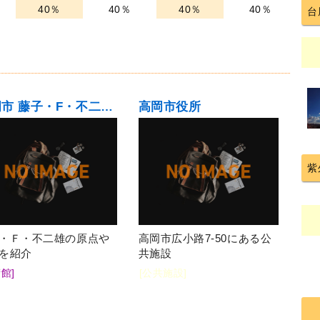
40％
40％
40％
40％
台
高岡市 藤子・F・不二雄ふるさとギャラリー
高岡市役所
紫
・Ｆ・不二雄の原点や
高岡市広小路7-50にある公
を紹介
共施設
館]
[公共施設]