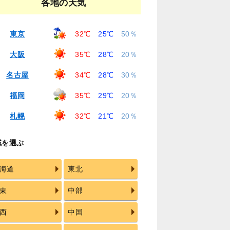
各地の天気
東京
32℃
25℃
50％
大阪
35℃
28℃
20％
名古屋
34℃
28℃
30％
福岡
35℃
29℃
20％
札幌
32℃
21℃
20％
域を選ぶ
海道
東北
東
中部
西
中国