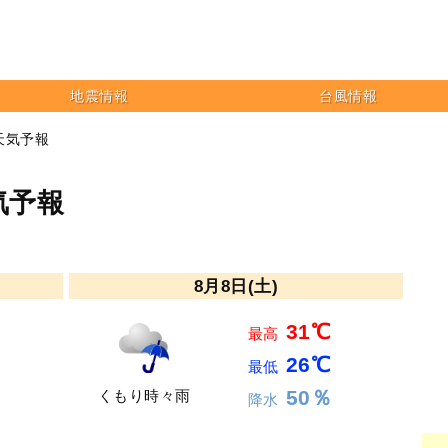
地震情報
台風情報
天気予報
気予報
8月8日(土)
31℃
最高
26℃
最低
50％
くもり時々雨
降水