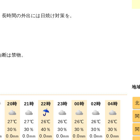
！長時間の外出には日焼け対策を。
油断は禁物。
地
北
時
20時
21時
22時
23時
00時
02時
04時
関
℃
27℃
27℃
26℃
26℃
26℃
26℃
26℃
関
％
30％
30％
40％
30％
30％
30％
30％
0.0
0.0
0.0
0.0
0.0
0.0
0.0
m
mm
mm
mm
mm
mm
mm
mm