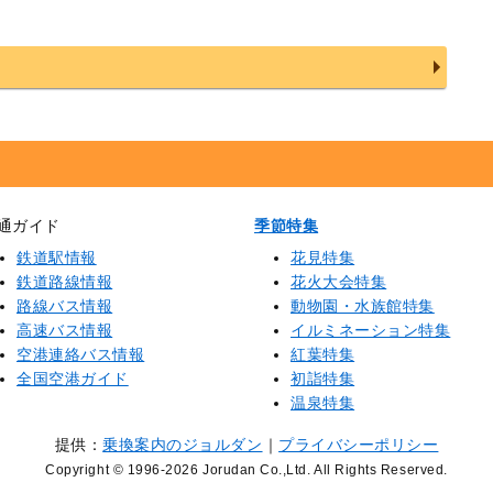
通ガイド
季節特集
鉄道駅情報
花見特集
鉄道路線情報
花火大会特集
路線バス情報
動物園・水族館特集
高速バス情報
イルミネーション特集
空港連絡バス情報
紅葉特集
全国空港ガイド
初詣特集
温泉特集
提供：
乗換案内のジョルダン
｜
プライバシーポリシー
Copyright © 1996
-2026 Jorudan Co.,Ltd. All Rights Reserved.