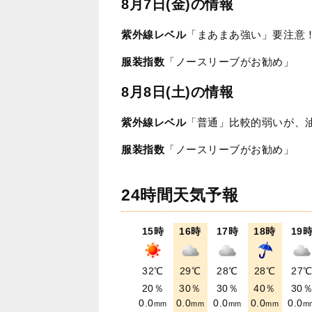
8月7日(金)の情報
紫外線レベル
「まあまあ強い」要注意
服装指数
「ノースリーブがお勧め」
8月8日(土)の情報
紫外線レベル
「普通」比較的弱いが、
服装指数
「ノースリーブがお勧め」
24時間天気予報
15時
16時
17時
18時
19
32℃
29℃
28℃
28℃
27
20％
30％
30％
40％
30
0.0
0.0
0.0
0.0
0.0
mm
mm
mm
mm
m