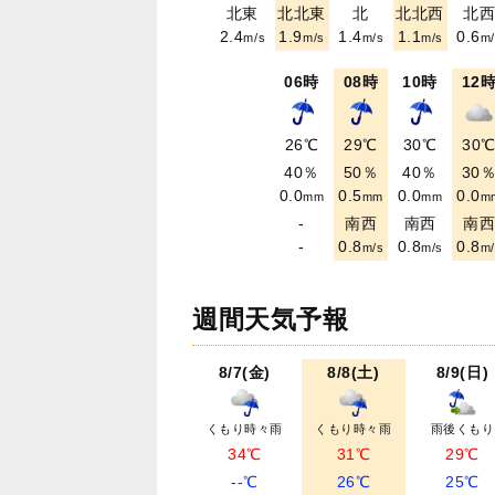
北東
北北東
北
北北西
北
2.4
1.9
1.4
1.1
0.6
m/s
m/s
m/s
m/s
m/
06時
08時
10時
12
26℃
29℃
30℃
30
40％
50％
40％
30
0.0
0.5
0.0
0.0
mm
mm
mm
m
-
南西
南西
南
-
0.8
0.8
0.8
m/s
m/s
m/
週間天気予報
8/7(金)
8/8(土)
8/9(日)
くもり時々雨
くもり時々雨
雨後くもり
34℃
31℃
29℃
--℃
26℃
25℃