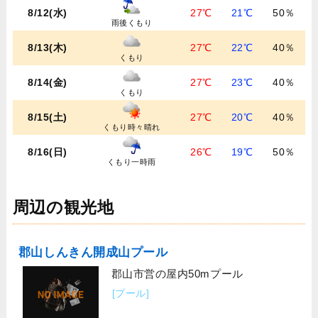
8/12(水)
27℃
21℃
50％
雨後くもり
8/13(木)
27℃
22℃
40％
くもり
8/14(金)
27℃
23℃
40％
くもり
8/15(土)
27℃
20℃
40％
くもり時々晴れ
8/16(日)
26℃
19℃
50％
くもり一時雨
周辺の観光地
郡山しんきん開成山プール
郡山市営の屋内50mプール
[プール]