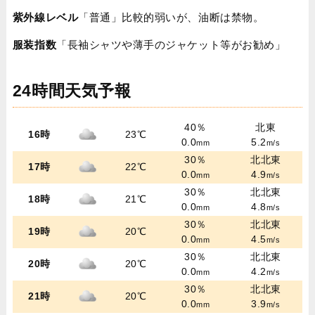
紫外線レベル
「普通」比較的弱いが、油断は禁物。
服装指数
「長袖シャツや薄手のジャケット等がお勧め」
24時間天気予報
40％
北東
16時
23℃
0.0
5.2
mm
m/s
30％
北北東
17時
22℃
0.0
4.9
mm
m/s
30％
北北東
18時
21℃
0.0
4.8
mm
m/s
30％
北北東
19時
20℃
0.0
4.5
mm
m/s
30％
北北東
20時
20℃
0.0
4.2
mm
m/s
30％
北北東
21時
20℃
0.0
3.9
mm
m/s