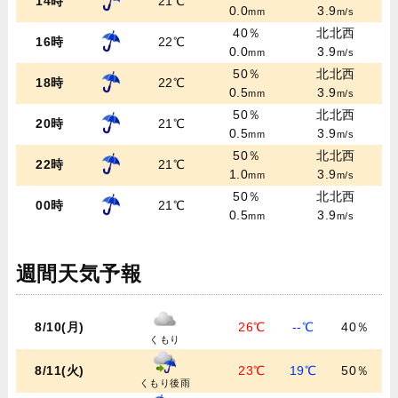
14時
21℃
0.0
3.9
mm
m/s
40％
北北西
16時
22℃
0.0
3.9
mm
m/s
50％
北北西
18時
22℃
0.5
3.9
mm
m/s
50％
北北西
20時
21℃
0.5
3.9
mm
m/s
50％
北北西
22時
21℃
1.0
3.9
mm
m/s
50％
北北西
00時
21℃
0.5
3.9
mm
m/s
週間天気予報
8/10(月)
26℃
--℃
40％
くもり
8/11(火)
23℃
19℃
50％
くもり後雨