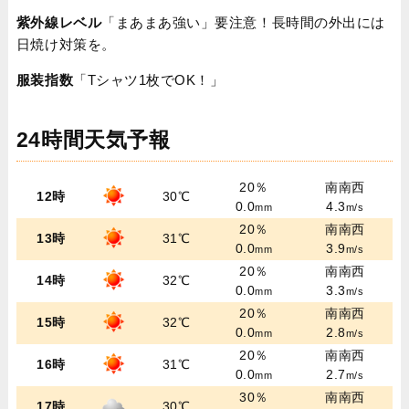
紫外線レベル
「まあまあ強い」要注意！長時間の外出には
日焼け対策を。
服装指数
「Tシャツ1枚でOK！」
24時間天気予報
20％
南南西
12時
30℃
0.0
4.3
mm
m/s
20％
南南西
13時
31℃
0.0
3.9
mm
m/s
20％
南南西
14時
32℃
0.0
3.3
mm
m/s
20％
南南西
15時
32℃
0.0
2.8
mm
m/s
20％
南南西
16時
31℃
0.0
2.7
mm
m/s
30％
南南西
17時
30℃