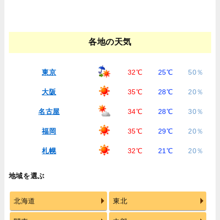
各地の天気
東京
32℃
25℃
50％
大阪
35℃
28℃
20％
名古屋
34℃
28℃
30％
福岡
35℃
29℃
20％
札幌
32℃
21℃
20％
地域を選ぶ
北海道
東北