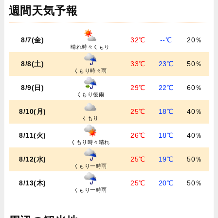
週間天気予報
8/7(金)
32℃
--℃
20％
晴れ時々くもり
8/8(土)
33℃
23℃
50％
くもり時々雨
8/9(日)
29℃
22℃
60％
くもり後雨
8/10(月)
25℃
18℃
40％
くもり
8/11(火)
26℃
18℃
40％
くもり時々晴れ
8/12(水)
25℃
19℃
50％
くもり一時雨
8/13(木)
25℃
20℃
50％
くもり一時雨