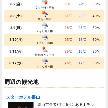
8/7(金)
33℃
--℃
30％
くもり時々晴れ
8/8(土)
31℃
23℃
40％
晴れ一時雨
8/9(日)
28℃
23℃
50％
くもり時々雨
8/10(月)
25℃
18℃
50％
くもり一時雨
8/11(火)
25℃
16℃
20％
晴れ時々くもり
8/12(水)
26℃
17℃
60％
くもり時々雨
周辺の観光地
スターホテル郡山
郡山市長者3丁目5-6にあるホテル