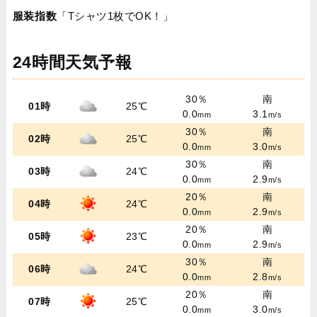
服装指数
「Tシャツ1枚でOK！」
24時間天気予報
30％
南
01時
25℃
0.0
3.1
mm
m/s
30％
南
02時
25℃
0.0
3.0
mm
m/s
30％
南
03時
24℃
0.0
2.9
mm
m/s
20％
南
04時
24℃
0.0
2.9
mm
m/s
20％
南
05時
23℃
0.0
2.9
mm
m/s
30％
南
06時
24℃
0.0
2.8
mm
m/s
20％
南
07時
25℃
0.0
3.0
mm
m/s