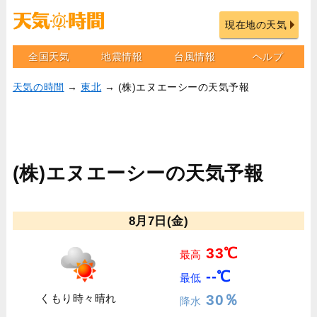
現在地の天気
全国天気
地震情報
台風情報
ヘルプ
天気の時間
→
東北
→ (株)エヌエーシーの天気予報
(株)エヌエーシーの天気予報
8月7日(金)
33℃
最高
--℃
最低
30％
くもり時々晴れ
降水