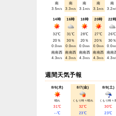
南
南
南
南
南
3.5
3.3
3.1
3.1
3.2
m/s
m/s
m/s
m/s
m/
14時
16時
18時
20時
22
32℃
31℃
28℃
27℃
26
20％
30％
20％
20％
30
0.0
0.0
0.0
0.0
0.0
mm
mm
mm
mm
m
南南西
南南西
南南西
南南西
南南
4.3
4.3
4.3
4.3
4.3
m/s
m/s
m/s
m/s
m/
週間天気予報
8/6(木)
8/7(金)
8/8(土)
晴れ
くもり時々晴れ
くもり時々
31℃
32℃
30℃
--℃
23℃
23℃