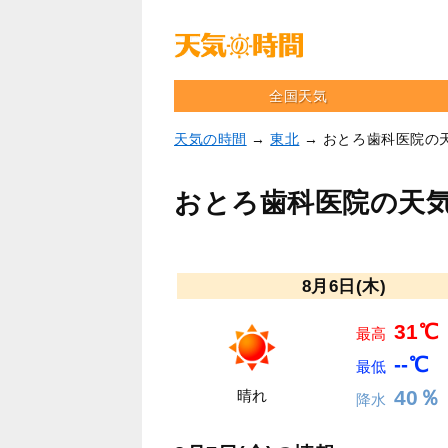
全国天気
天気の時間
→
東北
→ おとろ歯科医院の
おとろ歯科医院の天
8月6日(木)
31℃
最高
--℃
最低
40％
晴れ
降水