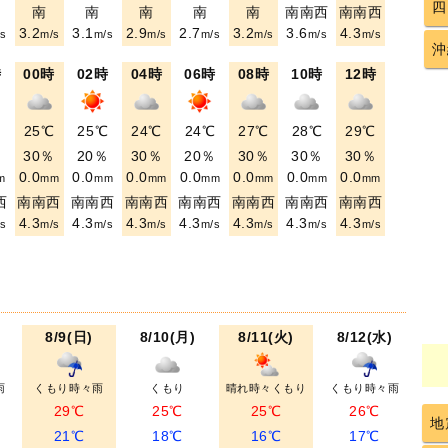
四
南
南
南
南
南
南南西
南南西
3.2
3.1
2.9
2.7
3.2
3.6
4.3
s
m/s
m/s
m/s
m/s
m/s
m/s
m/s
沖
時
00時
02時
04時
06時
08時
10時
12時
℃
25℃
25℃
24℃
24℃
27℃
28℃
29℃
％
30％
20％
30％
20％
30％
30％
30％
0.0
0.0
0.0
0.0
0.0
0.0
0.0
m
mm
mm
mm
mm
mm
mm
mm
西
南南西
南南西
南南西
南南西
南南西
南南西
南南西
4.3
4.3
4.3
4.3
4.3
4.3
4.3
s
m/s
m/s
m/s
m/s
m/s
m/s
m/s
8/9(日)
8/10(月)
8/11(火)
8/12(水)
雨
くもり時々雨
くもり
晴れ時々くもり
くもり時々雨
29℃
25℃
25℃
26℃
地
21℃
18℃
16℃
17℃