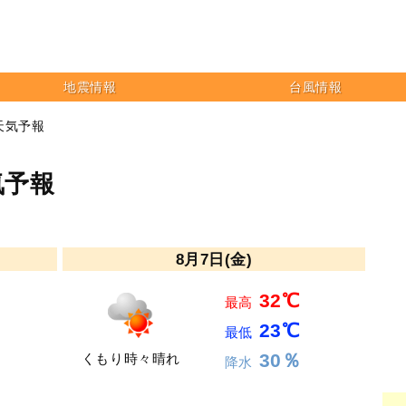
地震情報
台風情報
天気予報
気予報
8月7日(金)
32℃
最高
23℃
最低
30％
くもり時々晴れ
降水