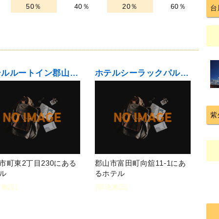
50％
40％
20％
60％
台
ホテルルートイン郡山インター
ホテルシーラックパル郡山
紫
市町東2丁目230にある
郡山市富田町向舘11-1にあ
ル
るホテル
泊施設]
[宿泊施設]