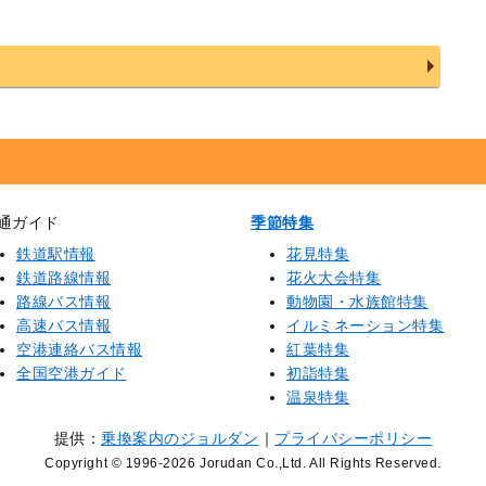
通ガイド
季節特集
鉄道駅情報
花見特集
鉄道路線情報
花火大会特集
路線バス情報
動物園・水族館特集
高速バス情報
イルミネーション特集
空港連絡バス情報
紅葉特集
全国空港ガイド
初詣特集
温泉特集
提供：
乗換案内のジョルダン
｜
プライバシーポリシー
Copyright © 1996
-2026 Jorudan Co.,Ltd. All Rights Reserved.