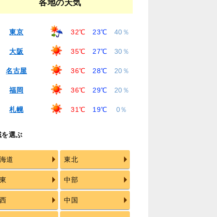
各地の天気
東京
32℃
23℃
40％
大阪
35℃
27℃
30％
名古屋
36℃
28℃
20％
福岡
36℃
29℃
20％
札幌
31℃
19℃
0％
域を選ぶ
海道
東北
東
中部
西
中国