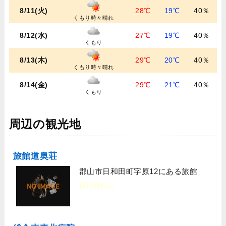
8/11(火)
28℃
19℃
40％
くもり時々晴れ
8/12(水)
27℃
19℃
40％
くもり
8/13(木)
29℃
20℃
40％
くもり時々晴れ
8/14(金)
29℃
21℃
40％
くもり
周辺の観光地
旅館道奥荘
郡山市日和田町字原12にある旅館
[宿泊施設]