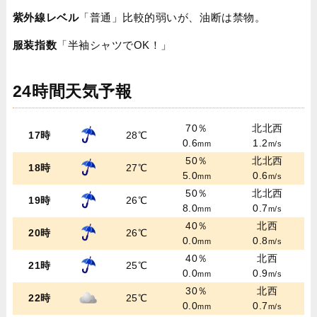
紫外線レベル
「普通」比較的弱いが、油断は禁物。
服装指数
「半袖シャツでOK！」
24時間天気予報
70％
北北西
17時
28℃
0.6
1.2
mm
m/s
50％
北北西
18時
27℃
5.0
0.6
mm
m/s
50％
北北西
19時
26℃
8.0
0.7
mm
m/s
40％
北西
20時
26℃
0.0
0.8
mm
m/s
40％
北西
21時
25℃
0.0
0.9
mm
m/s
30％
北西
22時
25℃
0.0
0.7
mm
m/s