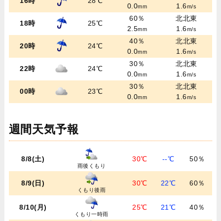
16時
28℃
0.0
1.6
mm
m/s
60％
北北東
18時
25℃
2.5
1.6
mm
m/s
40％
北北東
20時
24℃
0.0
1.6
mm
m/s
30％
北北東
22時
24℃
0.0
1.6
mm
m/s
30％
北北東
00時
23℃
0.0
1.6
mm
m/s
週間天気予報
8/8(土)
30℃
--℃
50％
雨後くもり
8/9(日)
30℃
22℃
60％
くもり後雨
8/10(月)
25℃
21℃
40％
くもり一時雨