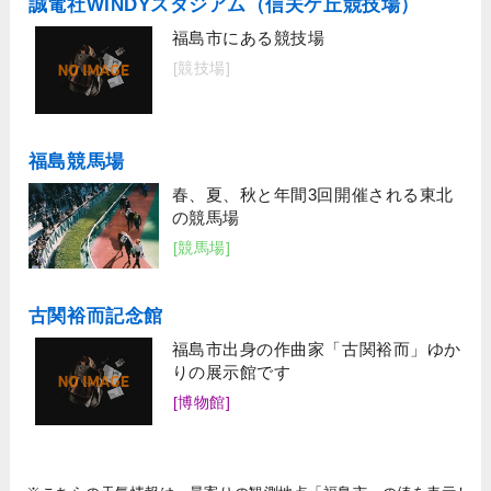
誠電社WINDYスタジアム（信夫ケ丘競技場）
福島市にある競技場
[競技場]
福島競馬場
春、夏、秋と年間3回開催される東北
の競馬場
[競馬場]
古関裕而記念館
福島市出身の作曲家「古関裕而」ゆか
りの展示館です
[博物館]