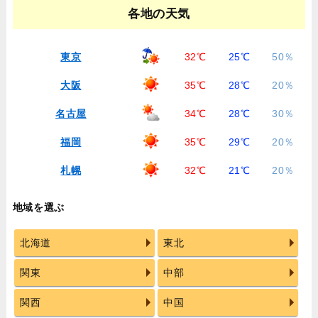
各地の天気
東京
32℃
25℃
50％
大阪
35℃
28℃
20％
名古屋
34℃
28℃
30％
福岡
35℃
29℃
20％
札幌
32℃
21℃
20％
地域を選ぶ
北海道
東北
関東
中部
関西
中国