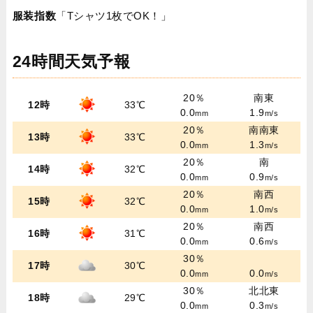
服装指数
「Tシャツ1枚でOK！」
24時間天気予報
20％
南東
12時
33℃
0.0
1.9
mm
m/s
20％
南南東
13時
33℃
0.0
1.3
mm
m/s
20％
南
14時
32℃
0.0
0.9
mm
m/s
20％
南西
15時
32℃
0.0
1.0
mm
m/s
20％
南西
16時
31℃
0.0
0.6
mm
m/s
30％
17時
30℃
0.0
0.0
mm
m/s
30％
北北東
18時
29℃
0.0
0.3
mm
m/s