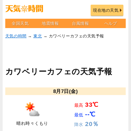
現在地の天気
全国天気
地震情報
台風情報
ヘルプ
天気の時間
→
東北
→ カワベリーカフェの天気予報
カワベリーカフェの天気予報
8月7日(金)
33℃
最高
--℃
最低
20％
晴れ時々くもり
降水