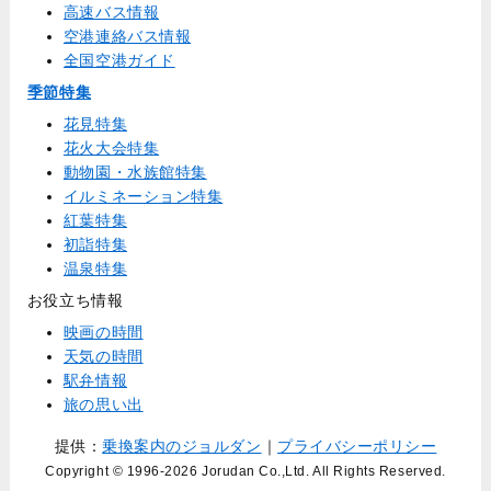
高速バス情報
空港連絡バス情報
全国空港ガイド
季節特集
花見特集
花火大会特集
動物園・水族館特集
イルミネーション特集
紅葉特集
初詣特集
温泉特集
お役立ち情報
映画の時間
天気の時間
駅弁情報
旅の思い出
提供：
乗換案内のジョルダン
｜
プライバシーポリシー
Copyright © 1996
-2026 Jorudan Co.,Ltd. All Rights Reserved.