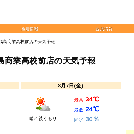
地震情報
台風情報
 福島商業高校前店の天気予報
島商業高校前店の天気予報
8月7日(金)
34℃
最高
24℃
最低
30％
晴れ後くもり
降水