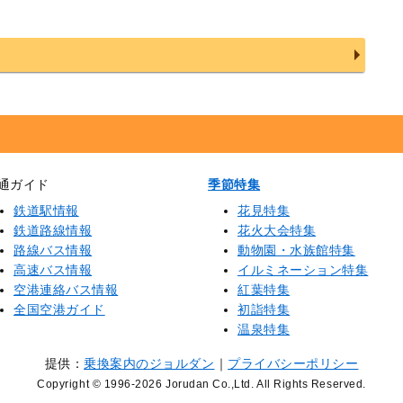
通ガイド
季節特集
鉄道駅情報
花見特集
鉄道路線情報
花火大会特集
路線バス情報
動物園・水族館特集
高速バス情報
イルミネーション特集
空港連絡バス情報
紅葉特集
全国空港ガイド
初詣特集
温泉特集
提供：
乗換案内のジョルダン
｜
プライバシーポリシー
Copyright © 1996
-2026 Jorudan Co.,Ltd. All Rights Reserved.