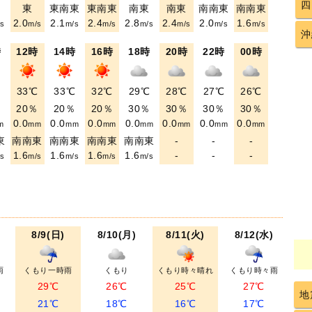
四
東
東南東
東南東
南東
南東
南南東
南南東
2.0
2.1
2.4
2.8
2.4
2.0
1.6
s
m/s
m/s
m/s
m/s
m/s
m/s
m/s
沖
時
12時
14時
16時
18時
20時
22時
00時
℃
33℃
33℃
32℃
29℃
28℃
27℃
26℃
％
20％
20％
20％
30％
30％
30％
30％
0.0
0.0
0.0
0.0
0.0
0.0
0.0
m
mm
mm
mm
mm
mm
mm
mm
東
南南東
南南東
南南東
南南東
-
-
-
1.6
1.6
1.6
1.6
-
-
-
s
m/s
m/s
m/s
m/s
8/9(日)
8/10(月)
8/11(火)
8/12(水)
雨
くもり一時雨
くもり
くもり時々晴れ
くもり時々雨
29℃
26℃
25℃
27℃
地
21℃
18℃
16℃
17℃