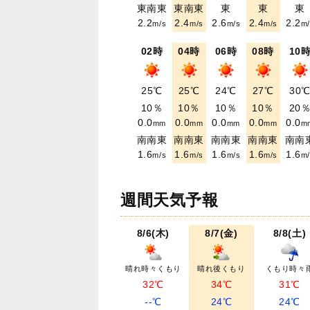
東南東
東南東
東
東
東
2.2
2.4
2.6
2.4
2.2
m/s
m/s
m/s
m/s
m/
02時
04時
06時
08時
10
25℃
25℃
24℃
27℃
30
10％
10％
10％
10％
20
0.0
0.0
0.0
0.0
0.0
mm
mm
mm
mm
m
南南東
南南東
南南東
南南東
南南
1.6
1.6
1.6
1.6
1.6
m/s
m/s
m/s
m/s
m/
週間天気予報
8/6(木)
8/7(金)
8/8(土)
晴れ時々くもり
晴れ後くもり
くもり時々
32℃
34℃
31℃
--℃
24℃
24℃