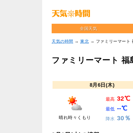
全国天気
天気の時間
→
東北
→ ファミリーマート
ファミリーマート 福
8月6日(木)
32℃
最高
--℃
最低
30％
晴れ時々くもり
降水