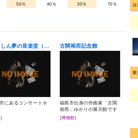
50％
40％
30％
70％
台
ふくしん夢の音楽堂（福島市音楽堂）
古関裕而記念館
紫
市にあるコンサートホ
福島市出身の作曲家「古関
裕而」ゆかりの展示館です
]
[博物館]