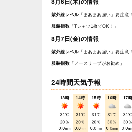
8月6日(木)の情報
紫外線レベル
「まあまあ強い」要注意
服装指数
「Tシャツ1枚でOK！」
8月7日(金)の情報
紫外線レベル
「まあまあ強い」要注意
服装指数
「ノースリーブがお勧め」
24時間天気予報
13時
14時
15時
16時
17
31℃
31℃
31℃
31℃
31
20％
20％
20％
30％
30
0.0
0.0
0.0
0.0
0.0
mm
mm
mm
mm
m