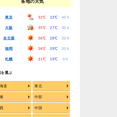
各地の天気
東京
32℃
23℃
40％
大阪
35℃
27℃
30％
名古屋
36℃
28℃
20％
福岡
36℃
29℃
20％
札幌
31℃
19℃
0％
域を選ぶ
海道
東北
東
中部
西
中国