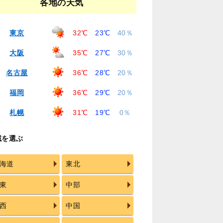
各地の天気
東京
32℃
23℃
40％
大阪
35℃
27℃
30％
名古屋
36℃
28℃
20％
福岡
36℃
29℃
20％
札幌
31℃
19℃
0％
域を選ぶ
海道
東北
東
中部
西
中国