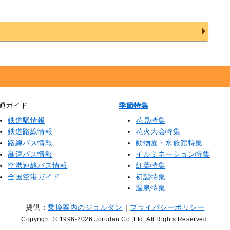
通ガイド
季節特集
鉄道駅情報
花見特集
鉄道路線情報
花火大会特集
路線バス情報
動物園・水族館特集
高速バス情報
イルミネーション特集
空港連絡バス情報
紅葉特集
全国空港ガイド
初詣特集
温泉特集
提供：
乗換案内のジョルダン
｜
プライバシーポリシー
Copyright © 1996
-2026 Jorudan Co.,Ltd. All Rights Reserved.