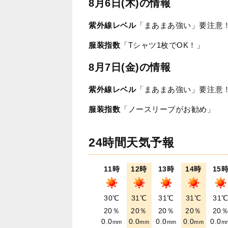
8月6日(木)の情報
紫外線レベル
「まあまあ強い」要注意
服装指数
「Tシャツ1枚でOK！」
8月7日(金)の情報
紫外線レベル
「まあまあ強い」要注意
服装指数
「ノースリーブがお勧め」
24時間天気予報
11時
12時
13時
14時
15
30℃
31℃
31℃
31℃
31
20％
20％
20％
20％
20
0.0
0.0
0.0
0.0
0.0
mm
mm
mm
mm
m