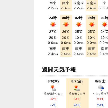
南東
南東
東南東
東南東
東
2.2
2.3
2.2
2.4
2.6
m/s
m/s
m/s
m/s
m/
23時
00時
02時
04時
06
27℃
26℃
25℃
25℃
24
20％
20％
10％
10％
10
0.0
0.0
0.0
0.0
0.0
mm
mm
mm
mm
m
南東
南東
南東
南東
南
2.4
2.4
2.4
2.4
2.4
m/s
m/s
m/s
m/s
m/
週間天気予報
8/6(木)
8/7(金)
8/8(土)
晴れ朝夕くもり
晴れ後くもり
くもり時々
32℃
34℃
31℃
--℃
24℃
24℃