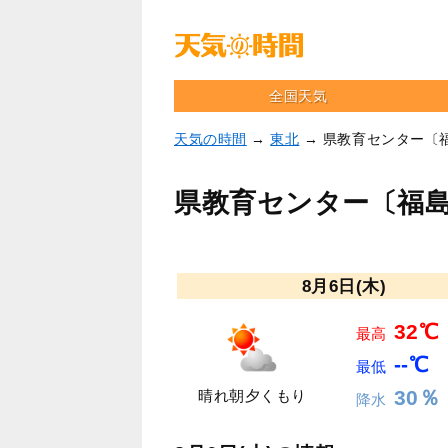
全国天気
天気の時間
→
東北
→ 県教育センター〔
県教育センター〔福
8月6日(木)
32℃
最高
--℃
最低
30％
晴れ朝夕くもり
降水