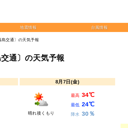
地震情報
台風情報
福島交通〕の天気予報
島交通〕の天気予報
8月7日(金)
34℃
最高
24℃
最低
30％
晴れ後くもり
降水