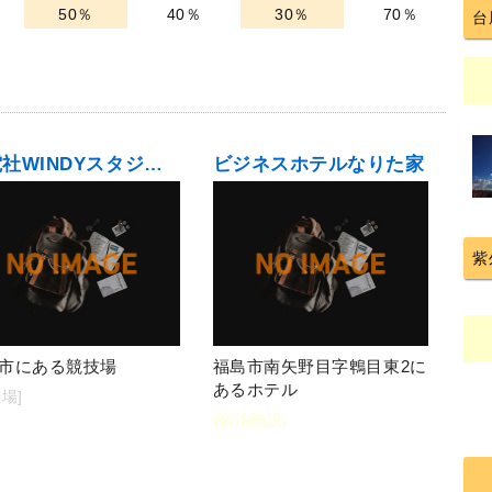
50％
40％
30％
70％
台
誠電社WINDYスタジアム（信夫ケ丘競技場）
ビジネスホテルなりた家
紫
市にある競技場
福島市南矢野目字鵯目東2に
あるホテル
場]
[宿泊施設]