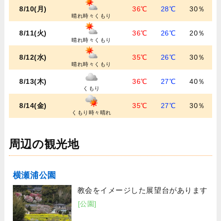
8/10(月)
36℃
28℃
30％
晴れ時々くもり
8/11(火)
36℃
26℃
20％
晴れ時々くもり
8/12(水)
35℃
26℃
30％
晴れ時々くもり
8/13(木)
36℃
27℃
40％
くもり
8/14(金)
35℃
27℃
30％
くもり時々晴れ
周辺の観光地
横瀬浦公園
教会をイメージした展望台があります
[公園]