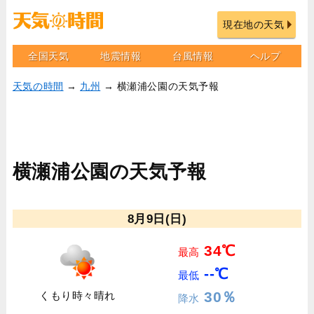
現在地の天気
全国天気
地震情報
台風情報
ヘルプ
天気の時間
→
九州
→ 横瀬浦公園の天気予報
横瀬浦公園の天気予報
8月9日(日)
34℃
最高
--℃
最低
30％
くもり時々晴れ
降水