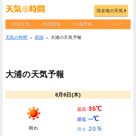
現在地の天気
全国天気
地震情報
台風情報
ヘルプ
天気の時間
→
四国
→ 大浦の天気予報
大浦の天気予報
8月6日(木)
35℃
最高
--℃
最低
20％
晴れ
降水