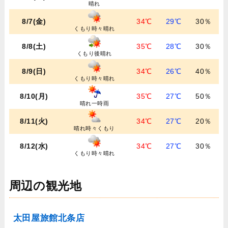
晴れ
8/7(金)
34℃
29℃
30％
くもり時々晴れ
8/8(土)
35℃
28℃
30％
くもり後晴れ
8/9(日)
34℃
26℃
40％
くもり時々晴れ
8/10(月)
35℃
27℃
50％
晴れ一時雨
8/11(火)
34℃
27℃
20％
晴れ時々くもり
8/12(水)
34℃
27℃
30％
くもり時々晴れ
周辺の観光地
太田屋旅館北条店