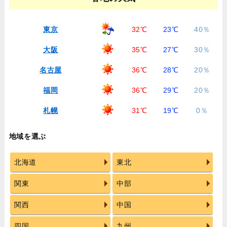
東京
32℃
23℃
40％
大阪
35℃
27℃
30％
名古屋
36℃
28℃
20％
福岡
36℃
29℃
20％
札幌
31℃
19℃
0％
地域を選ぶ
北海道
東北
関東
中部
関西
中国
四国
九州