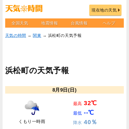
現在地の天気
全国天気
地震情報
台風情報
ヘルプ
天気の時間
→
関東
→ 浜松町の天気予報
浜松町の天気予報
8月9日(日)
32℃
最高
--℃
最低
40％
くもり一時雨
降水