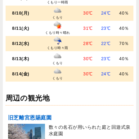
くもり一時雨
8/10(月)
30℃
24℃
40％
くもり
8/11(火)
31℃
23℃
40％
くもり時々晴れ
8/12(水)
28℃
22℃
70％
くもり時々雨
8/13(木)
30℃
23℃
40％
くもり
8/14(金)
30℃
24℃
40％
くもり
周辺の観光地
旧芝離宮恩賜庭園
数々の名石が用いられた庭と回遊式泉
水庭園