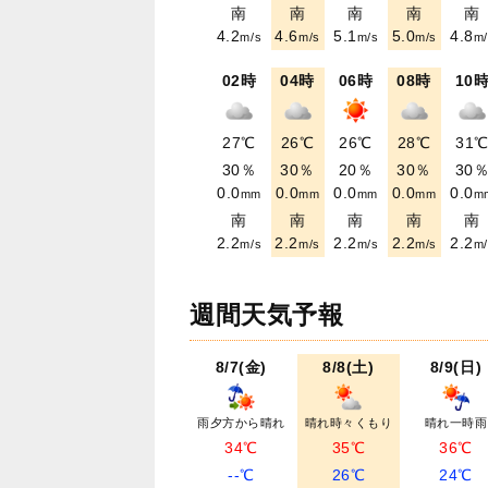
南
南
南
南
南
4.2
4.6
5.1
5.0
4.8
m/s
m/s
m/s
m/s
m/
02時
04時
06時
08時
10
27℃
26℃
26℃
28℃
31
30％
30％
20％
30％
30
0.0
0.0
0.0
0.0
0.0
mm
mm
mm
mm
m
南
南
南
南
南
2.2
2.2
2.2
2.2
2.2
m/s
m/s
m/s
m/s
m/
週間天気予報
8/7(金)
8/8(土)
8/9(日)
雨夕方から晴れ
晴れ時々くもり
晴れ一時雨
34℃
35℃
36℃
--℃
26℃
24℃