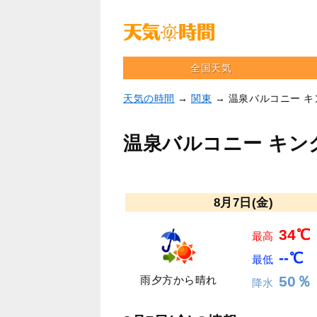
全国天気
天気の時間
→
関東
→ 温泉バルコニー 
温泉バルコニー キン
8月7日(金)
34℃
最高
--℃
最低
50％
雨夕方から晴れ
降水