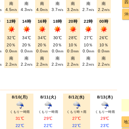
四
南
南
南
南
南
南
南
4.5
4.3
4.0
3.7
3.2
2.7
2.2
s
m/s
m/s
m/s
m/s
m/s
m/s
m/s
沖
時
12時
14時
16時
18時
20時
22時
00時
℃
32℃
34℃
34℃
30℃
28℃
27℃
26℃
％
20％
20％
20％
20％
10％
10％
10％
0.0
0.0
0.0
0.0
0.0
0.0
0.0
m
mm
mm
mm
mm
mm
mm
mm
南
南
南
南
南
南
南
2.2
2.2
2.2
2.2
2.2
2.2
2.2
s
m/s
m/s
m/s
m/s
m/s
m/s
m/s
8/10(月)
8/11(火)
8/12(水)
8/13(木)
くもり一時雨
くもり一時雨
くもり時々雨
くもり一時雨
31℃
29℃
27℃
29℃
地
22℃
22℃
22℃
23℃