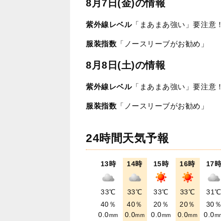
8月7日(金)の情報
紫外線レベル
「まあまあ強い」要注意
服装指数
「ノースリーブがお勧め」
8月8日(土)の情報
紫外線レベル
「まあまあ強い」要注意
服装指数
「ノースリーブがお勧め」
24時間天気予報
13時
14時
15時
16時
17
33℃
33℃
33℃
33℃
31
40％
40％
20％
20％
30
0.0
0.0
0.0
0.0
0.0
mm
mm
mm
mm
m