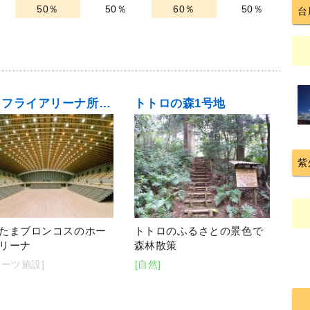
50％
50％
60％
50％
台
バタフライアリーナ所沢（所沢市民体育館）
トトロの森1号地
紫
たまブロンコスのホー
トトロのふるさとの景色で
リーナ
森林散策
ポーツ施設]
[自然]