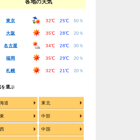
各地の天気
東京
32℃
25℃
50％
大阪
35℃
28℃
20％
名古屋
34℃
28℃
30％
福岡
35℃
29℃
20％
札幌
32℃
21℃
20％
域を選ぶ
海道
東北
東
中部
西
中国