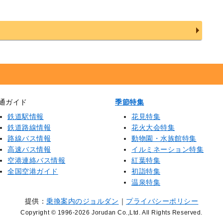
通ガイド
季節特集
鉄道駅情報
花見特集
鉄道路線情報
花火大会特集
路線バス情報
動物園・水族館特集
高速バス情報
イルミネーション特集
空港連絡バス情報
紅葉特集
全国空港ガイド
初詣特集
温泉特集
提供：
乗換案内のジョルダン
｜
プライバシーポリシー
Copyright © 1996
-2026 Jorudan Co.,Ltd. All Rights Reserved.