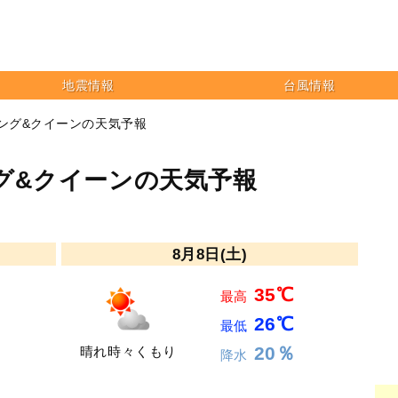
地震情報
台風情報
キング&クイーンの天気予報
グ&クイーンの天気予報
8月8日(土)
35℃
最高
26℃
最低
20％
晴れ時々くもり
降水