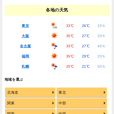
各地の天気
東京
33℃
26℃
20％
大阪
35℃
27℃
20％
名古屋
33℃
27℃
40％
福岡
35℃
29℃
20％
札幌
25℃
21℃
50％
地域を選ぶ
北海道
東北
関東
中部
関西
中国