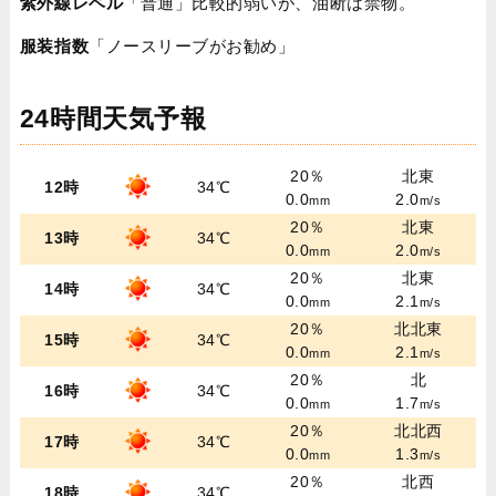
紫外線レベル
「普通」比較的弱いが、油断は禁物。
服装指数
「ノースリーブがお勧め」
24時間天気予報
20％
北東
12時
34℃
0.0
2.0
mm
m/s
20％
北東
13時
34℃
0.0
2.0
mm
m/s
20％
北東
14時
34℃
0.0
2.1
mm
m/s
20％
北北東
15時
34℃
0.0
2.1
mm
m/s
20％
北
16時
34℃
0.0
1.7
mm
m/s
20％
北北西
17時
34℃
0.0
1.3
mm
m/s
20％
北西
18時
34℃