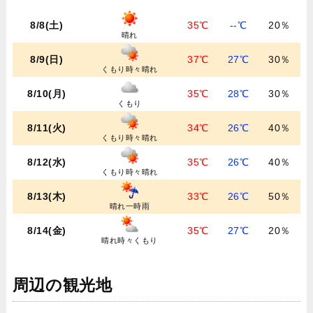
8/8(土)
35℃
--℃
20％
晴れ
8/9(日)
37℃
27℃
30％
くもり時々晴れ
8/10(月)
35℃
28℃
30％
くもり
8/11(火)
34℃
26℃
40％
くもり時々晴れ
8/12(水)
35℃
26℃
40％
くもり時々晴れ
8/13(木)
33℃
26℃
50％
晴れ一時雨
8/14(金)
35℃
27℃
20％
晴れ時々くもり
周辺の観光地