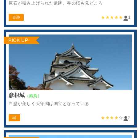
巨石が積み上げられた遺跡、春の桜も見どころ
★★★★★
1
史跡
PICK UP
彦根城
（滋賀）
白壁が美しく天守閣は国宝となっている
★★★★
☆
2
城