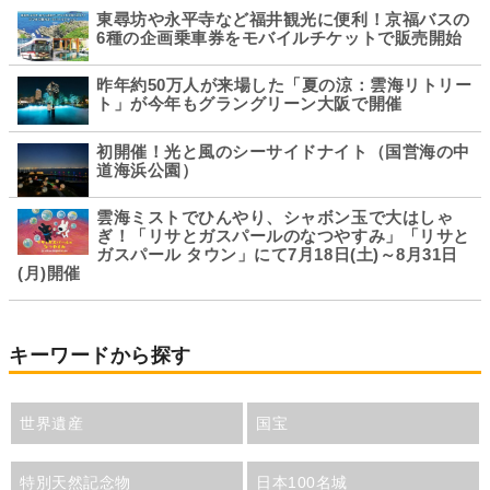
東尋坊や永平寺など福井観光に便利！京福バスの
6種の企画乗車券をモバイルチケットで販売開始
昨年約50万人が来場した「夏の涼：雲海リトリー
ト」が今年もグラングリーン大阪で開催
初開催！光と風のシーサイドナイト（国営海の中
道海浜公園）
雲海ミストでひんやり、シャボン玉で大はしゃ
ぎ！「リサとガスパールのなつやすみ」「リサと
ガスパール タウン」にて7月18日(土)～8月31日
(月)開催
キーワードから探す
世界遺産
国宝
特別天然記念物
日本100名城