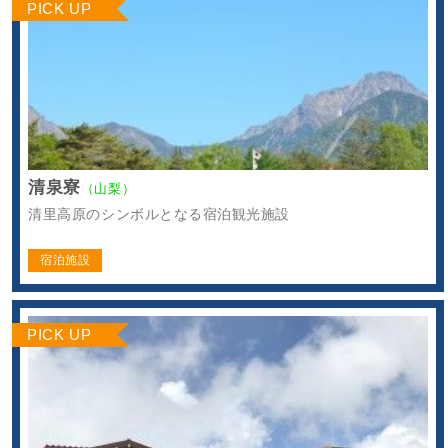
PICK UP
清泉寮
（山梨）
清里高原のシンボルとなる宿泊観光施設
宿泊施設
PICK UP