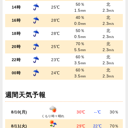
50％
北
14時
25℃
1.5
2.3
mm
m/s
40％
北
16時
28℃
0.0
2.3
mm
m/s
50％
北
18時
28℃
0.5
2.3
mm
m/s
70％
北
20時
25℃
5.5
2.3
mm
m/s
60％
北
22時
23℃
3.5
2.3
mm
m/s
60％
北
00時
24℃
3.5
2.3
mm
m/s
週間天気予報
8/10(月)
30℃
--℃
30％
くもり時々晴れ
8/11(火)
29℃
22℃
70％