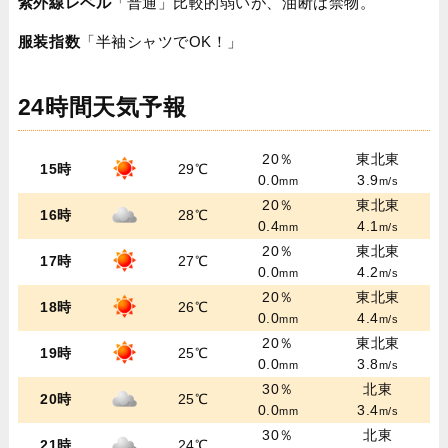
紫外線レベル
「普通」比較的弱いが、油断は禁物。
服装指数
「半袖シャツでOK！」
24時間天気予報
20％
東北東
15時
29℃
0.0
3.9
mm
m/s
20％
東北東
16時
28℃
0.4
4.1
mm
m/s
20％
東北東
17時
27℃
0.0
4.2
mm
m/s
20％
東北東
18時
26℃
0.0
4.4
mm
m/s
20％
東北東
19時
25℃
0.0
3.8
mm
m/s
30％
北東
20時
25℃
0.0
3.4
mm
m/s
30％
北東
21時
24℃