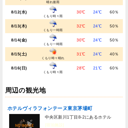
晴れ後雨
8/12(水)
30℃
24℃
60％
くもり時々雨
8/13(木)
32℃
24℃
50％
くもり一時雨
8/14(金)
30℃
24℃
50％
くもり一時雨
8/15(土)
31℃
24℃
40％
くもり時々晴れ
8/16(日)
28℃
21℃
60％
くもり時々雨
周辺の観光地
ホテルヴィラフォンテーヌ東京茅場町
中央区新川1丁目8-2にあるホテル
[宿泊施設]