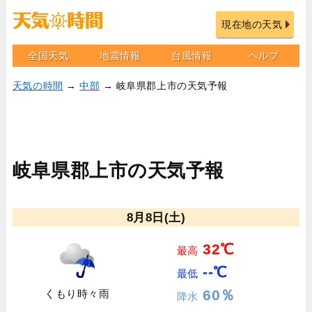
現在地の天気
全国天気
地震情報
台風情報
ヘルプ
天気の時間
→
中部
→ 岐阜県郡上市の天気予報
岐阜県郡上市の天気予報
8月8日(土)
32℃
最高
--℃
最低
60％
くもり時々雨
降水