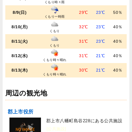
くもり時々雨
8/9(日)
29℃
23℃
50％
くもり一時雨
8/10(月)
32℃
23℃
40％
くもり
8/11(火)
31℃
23℃
40％
くもり
8/12(水)
31℃
21℃
40％
くもり時々晴れ
8/13(木)
30℃
21℃
40％
くもり時々晴れ
周辺の観光地
郡上市役所
郡上市八幡町島谷228にある公共施設
[公共施設]