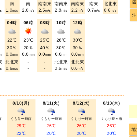
四
南
南
南南東
南南東
南南東
南東
北北東
1.0
2.0
2.5
2.8
2.2
0.7
0.6
s
m/s
m/s
m/s
m/s
m/s
m/s
m/s
沖
時
04時
06時
08時
10時
12時
℃
22℃
23℃
25℃
28℃
30℃
％
30％
20％
40％
30％
30％
0.0
0.0
0.0
0.0
0.0
m
mm
mm
mm
mm
mm
東
北北東
-
-
北北東
北北東
0.6
-
-
0.6
0.6
s
m/s
m/s
m/s
8/10(月)
8/11(火)
8/12(水)
8/13(木)
雨
くもり一時雨
くもり一時雨
くもり一時雨
くもり時々雨
29℃
26℃
26℃
26℃
地
22℃
20℃
20℃
20℃