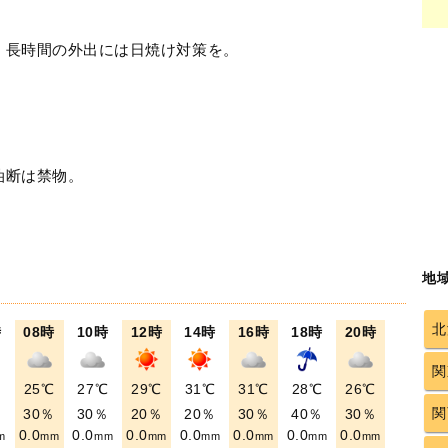
！長時間の外出には日焼け対策を。
油断は禁物。
地
北
時
08時
10時
12時
14時
16時
18時
20時
関
℃
25℃
27℃
29℃
31℃
31℃
28℃
26℃
関
％
30％
30％
20％
20％
30％
40％
30％
0.0
0.0
0.0
0.0
0.0
0.0
0.0
m
mm
mm
mm
mm
mm
mm
mm