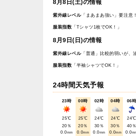
8月8日(土)の情報
紫外線レベル
「まあまあ強い」要注意
服装指数
「Tシャツ1枚でOK！」
8月9日(日)の情報
紫外線レベル
「普通」比較的弱いが、
服装指数
「半袖シャツでOK！」
24時間天気予報
23時
00時
02時
04時
06
25℃
25℃
24℃
24℃
24
20％
20％
30％
30％
40
0.0
0.0
0.0
0.0
0.0
mm
mm
mm
mm
m