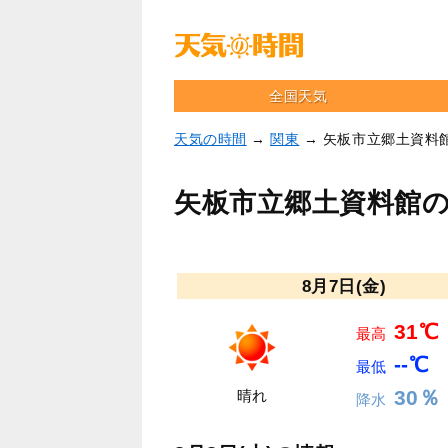
全国天気
天気の時間
→
関東
→ 矢板市立郷土資料
矢板市立郷土資料館
8月7日(金)
31℃
最高
--℃
最低
30％
晴れ
降水