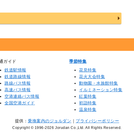
通ガイド
季節特集
鉄道駅情報
花見特集
鉄道路線情報
花火大会特集
路線バス情報
動物園・水族館特集
高速バス情報
イルミネーション特集
空港連絡バス情報
紅葉特集
全国空港ガイド
初詣特集
温泉特集
提供：
乗換案内のジョルダン
｜
プライバシーポリシー
Copyright © 1996
-2026 Jorudan Co.,Ltd. All Rights Reserved.