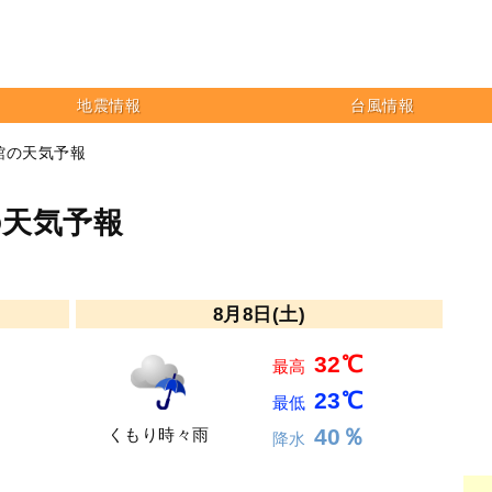
地震情報
台風情報
館の天気予報
の天気予報
8月8日(土)
32℃
最高
23℃
最低
40％
くもり時々雨
降水