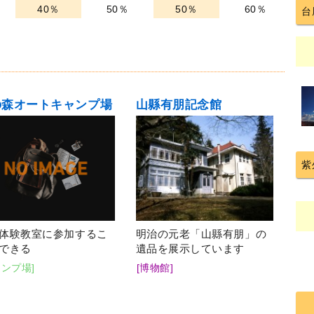
40％
50％
50％
60％
台
の森オートキャンプ場
山縣有朋記念館
紫
体験教室に参加するこ
明治の元老「山縣有朋」の
できる
遺品を展示しています
ャンプ場]
[博物館]