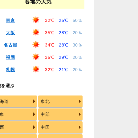
各地の天気
東京
32℃
25℃
50％
大阪
35℃
28℃
20％
名古屋
34℃
28℃
30％
福岡
35℃
29℃
20％
札幌
32℃
21℃
20％
域を選ぶ
海道
東北
東
中部
西
中国