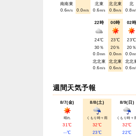
南南東
北東
北北東
北
0.6
0.0
0.6
0.8
0.8
m/s
m/s
m/s
m/s
m/
22時
00時
02
24℃
23℃
23
30％
20％
20
0.0
0.0
0.0
mm
mm
m
北北東
北北東
北北
0.6
0.6
0.6
m/s
m/s
m/
週間天気予報
8/7(金)
8/8(土)
8/9(日)
晴れ
くもり時々雨
くもり時々
31℃
32℃
32℃
--℃
23℃
22℃