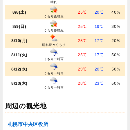
晴れ
8/8(土)
25℃
20℃
40％
くもり後晴れ
8/9(日)
25℃
19℃
30％
くもり後晴れ
8/10(月)
25℃
17℃
20％
晴れ時々くもり
8/11(火)
25℃
17℃
50％
くもり一時雨
8/12(水)
29℃
20℃
50％
くもり一時雨
8/13(木)
28℃
23℃
50％
くもり一時雨
周辺の観光地
札幌市中央区役所