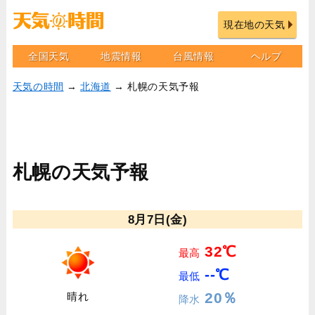
現在地の天気
全国天気
地震情報
台風情報
ヘルプ
天気の時間
→
北海道
→ 札幌の天気予報
札幌の天気予報
8月7日(金)
32℃
最高
--℃
最低
20％
晴れ
降水