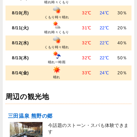
晴れ時々くもり
8/10(月)
32℃
24℃
30％
くもり時々晴れ
8/11(火)
31℃
22℃
20％
晴れ時々くもり
8/12(水)
32℃
22℃
40％
くもり時々晴れ
8/13(木)
32℃
22℃
50％
晴れ一時雨
8/14(金)
33℃
24℃
20％
晴れ
周辺の観光地
三田温泉 熊野の郷
今話題のストーン・スパも体験できま
す