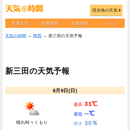
現在地の天気
全国天気
地震情報
台風情報
ヘルプ
天気の時間
→
関西
→ 新三田の天気予報
新三田の天気予報
8月9日(日)
31℃
最高
--℃
最低
30％
晴れ時々くもり
降水