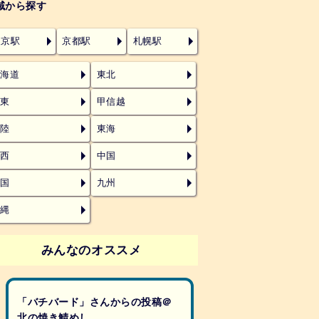
域から探す
東京駅
京都駅
札幌駅
北海道
東北
関東
甲信越
北陸
東海
関西
中国
四国
九州
沖縄
みんなのオススメ
「バチバード」さんからの投稿＠
北の焼き鯖めし