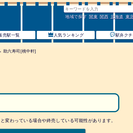
地域で探す
関東
関西
北海道
東
販売駅一覧
人気ランキング
駅弁クチ
 助六寿司[桃中軒]
。
況と変わっている場合や終売している可能性があります。