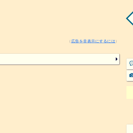
（
広告を非表示にするには
）