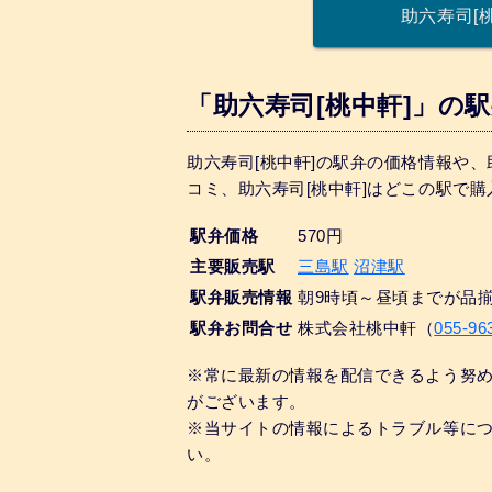
助六寿司[
「助六寿司[桃中軒]」の
助六寿司[桃中軒]の駅弁の価格情報や、
コミ、助六寿司[桃中軒]はどこの駅で
駅弁価格
570円
主要販売駅
三島駅
沼津駅
駅弁販売情報
朝9時頃～昼頃までが品
駅弁お問合せ
株式会社桃中軒（
055-96
※常に最新の情報を配信できるよう努
がございます。
※当サイトの情報によるトラブル等に
い。