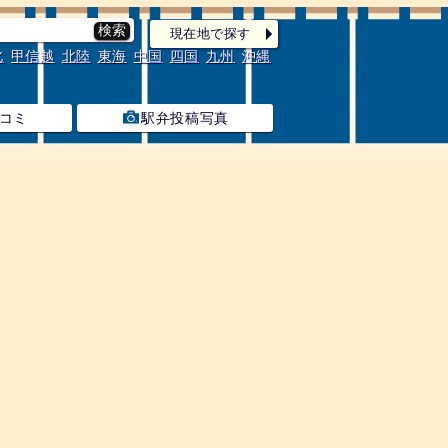
現在地で探す
北
甲信越
北陸
東海
中国
四国
九州
沖縄
コミ
駅弁投稿写真