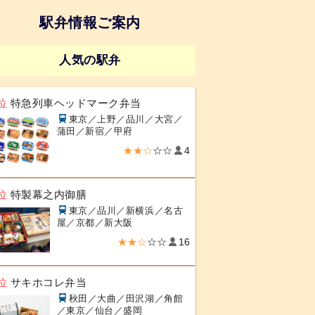
駅弁情報ご案内
人気の駅弁
位
特急列車ヘッドマーク弁当
東京／上野／品川／大宮／
蒲田／新宿／甲府
★★☆
☆☆
4
位
特製幕之内御膳
東京／品川／新横浜／名古
屋／京都／新大阪
★★☆
☆☆
16
位
サキホコレ弁当
秋田／大曲／田沢湖／角館
／東京／仙台／盛岡