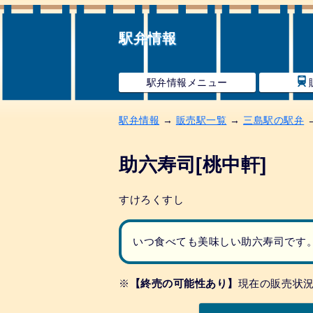
駅弁情報
駅弁情報メニュー
駅弁情報
→
販売駅一覧
→
三島駅の駅弁
→
助六寿司[桃中軒]
すけろくすし
いつ食べても美味しい助六寿司です
※
【終売の可能性あり】
現在の販売状