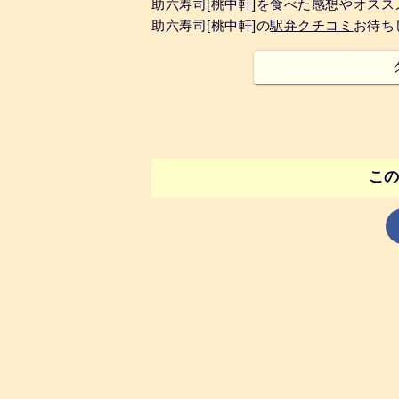
助六寿司[桃中軒]を食べた感想やオス
助六寿司[桃中軒]の
駅弁クチコミ
お待ち
こ