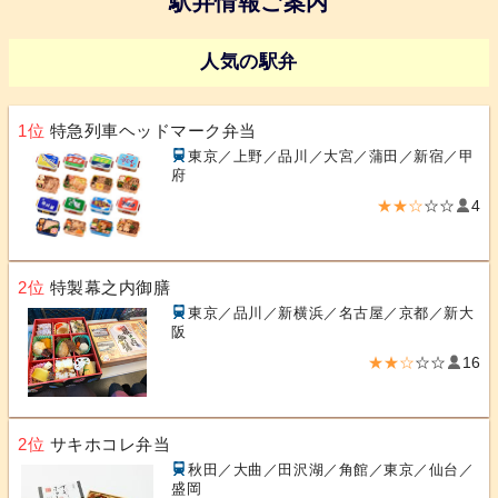
駅弁情報ご案内
人気の駅弁
1位
特急列車ヘッドマーク弁当
東京／上野／品川／大宮／蒲田／新宿／甲
府
★★☆
☆☆
4
2位
特製幕之内御膳
東京／品川／新横浜／名古屋／京都／新大
阪
★★☆
☆☆
16
2位
サキホコレ弁当
秋田／大曲／田沢湖／角館／東京／仙台／
盛岡