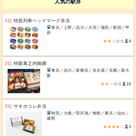
人気の駅弁
1位
特急列車ヘッドマーク弁当
東京／上野／品川／大宮／蒲田／新宿／甲
府
★★☆
☆☆
4
2位
特製幕之内御膳
東京／品川／新横浜／名古屋／京都／新大
阪
★★☆
☆☆
16
2位
サキホコレ弁当
秋田／大曲／田沢湖／角館／東京／仙台／
盛岡
★★★★☆
3