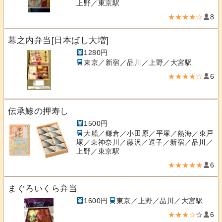
上野／東京駅
★★★★☆
8
幕之内弁当[日本ばし大増]
1280円
東京／新宿／品川／上野／大宮駅
★★★★☆
6
伝承鯵の押寿し
1500円
大船／鎌倉／小田原／平塚／熱海／東戸
塚／東神奈川／藤沢／逗子／新宿／品川／
上野／東京駅
★★★★★
6
まぐろいくら弁当
1600円
東京／上野／品川／大宮駅
★★★☆
☆
6