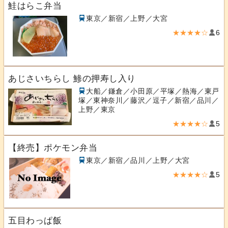
鮭はらこ弁当
東京／新宿／上野／大宮
★★★★☆
6
あじさいちらし 鯵の押寿し入り
大船／鎌倉／小田原／平塚／熱海／東戸
塚／東神奈川／藤沢／逗子／新宿／品川／
上野／東京
★★★★☆
5
【終売】ポケモン弁当
東京／新宿／品川／上野／大宮
★★★★☆
5
五目わっぱ飯