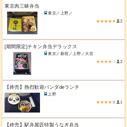
東京肉三昧弁当
東京／上野／
★★★★★
2
[期間限定]チキン弁当デラックス
東京／新宿／上野／大宮
★★★★☆
2
【終売】熱烈歓迎パンダdeランチ
上野
★★★★
☆
1
【終売】駅弁屋匠特製うなぎ弁当