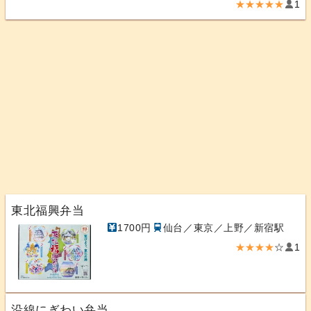
★★★★★
1
東北福興弁当
1700円
仙台／東京／上野／新宿駅
★★★★
☆
1
沿線にぎわい弁当