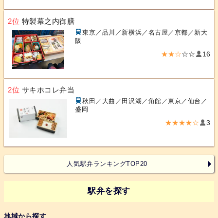
2位
特製幕之内御膳
東京／品川／新横浜／名古屋／京都／新大
阪
★★☆
☆☆
16
2位
サキホコレ弁当
秋田／大曲／田沢湖／角館／東京／仙台／
盛岡
★★★★☆
3
人気駅弁ランキングTOP20
駅弁を探す
地域から探す