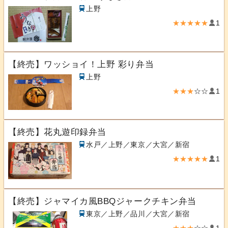
上野
★★★★★
1
【終売】ワッショイ！上野 彩り弁当
上野
★★★
☆☆
1
【終売】花丸遊印録弁当
水戸／上野／東京／大宮／新宿
★★★★★
1
【終売】ジャマイカ風BBQジャークチキン弁当
東京／上野／品川／大宮／新宿