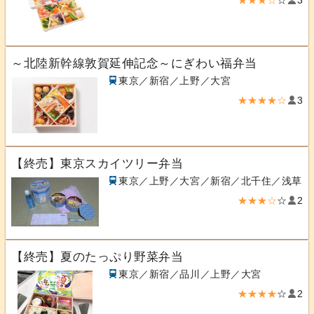
～北陸新幹線敦賀延伸記念～にぎわい福弁当
東京／新宿／上野／大宮
★★★★☆
3
【終売】東京スカイツリー弁当
東京／上野／大宮／新宿／北千住／浅草
★★★☆
☆
2
【終売】夏のたっぷり野菜弁当
東京／新宿／品川／上野／大宮
★★★★
☆
2