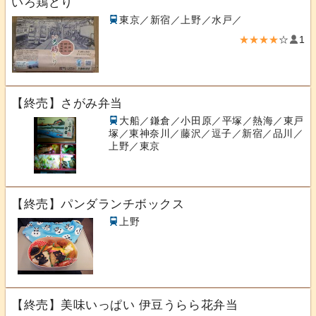
いろ鶏どり
東京／新宿／上野／水戸／
★★★★
☆
1
【終売】さがみ弁当
大船／鎌倉／小田原／平塚／熱海／東戸
塚／東神奈川／藤沢／逗子／新宿／品川／
上野／東京
【終売】パンダランチボックス
上野
【終売】美味いっぱい 伊豆うらら花弁当