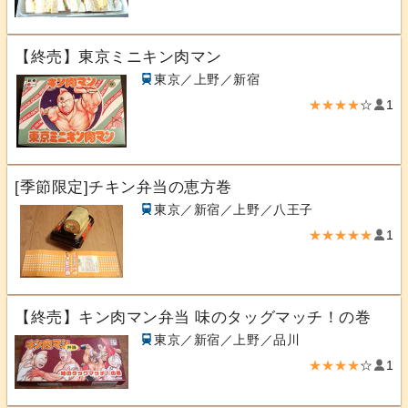
【終売】東京ミニキン肉マン
東京／上野／新宿
★★★★
☆
1
[季節限定]チキン弁当の恵方巻
東京／新宿／上野／八王子
★★★★★
1
【終売】キン肉マン弁当 味のタッグマッチ！の巻
東京／新宿／上野／品川
★★★★
☆
1