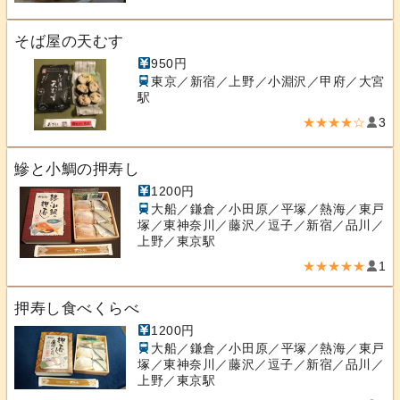
そば屋の天むす
950円
東京／新宿／上野／小淵沢／甲府／大宮
駅
★★★★☆
3
鰺と小鯛の押寿し
1200円
大船／鎌倉／小田原／平塚／熱海／東戸
塚／東神奈川／藤沢／逗子／新宿／品川／
上野／東京駅
★★★★★
1
押寿し食べくらべ
1200円
大船／鎌倉／小田原／平塚／熱海／東戸
塚／東神奈川／藤沢／逗子／新宿／品川／
上野／東京駅