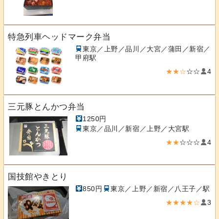
特急列車ヘッドマーク弁当
東京／上野／品川／大宮／蒲田／新宿／
甲府駅
★★☆
☆☆
4
三元豚とんかつ弁当
1250円
東京／品川／新宿／上野／大宮駅
★★
☆☆☆
4
国技館やきとり
850円
東京／上野／新宿／八王子／駅
★★★★☆
3