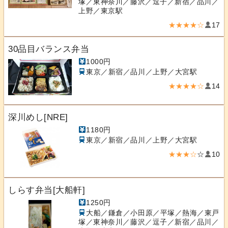
塚／東神奈川／藤沢／逗子／新宿／品川／
上野／東京駅
★★★★☆
17
30品目バランス弁当
1000円
東京／新宿／品川／上野／大宮駅
★★★★☆
14
深川めし[NRE]
1180円
東京／新宿／品川／上野／大宮駅
★★★☆
☆
10
しらす弁当[大船軒]
1250円
大船／鎌倉／小田原／平塚／熱海／東戸
塚／東神奈川／藤沢／逗子／新宿／品川／