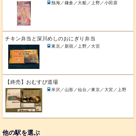
熱海／鎌倉／大船／上野／小田原
チキン弁当と深川めしのおにぎり弁当
東京／新宿／上野／大宮
【終売】おむすび道場
米沢／山形／仙台／東京／大宮／上野
他の駅を選ぶ