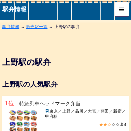
駅弁情報
駅弁情報
→
販売駅一覧
→ 上野駅の駅弁
上野駅の駅弁
上野駅の人気駅弁
1位
特急列車ヘッドマーク弁当
東京／上野／品川／大宮／蒲田／新宿／
甲府駅
★★☆
☆☆
4