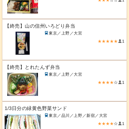
★★★
☆☆
1
【終売】山の信州いろどり弁当
東京／上野／大宮
★★★★★
1
【終売】とれたんず弁当
東京／上野／大宮
★★★★
☆
1
1/3日分の緑黄色野菜サンド
東京／品川／上野／新宿／大宮
★★★★
☆
1