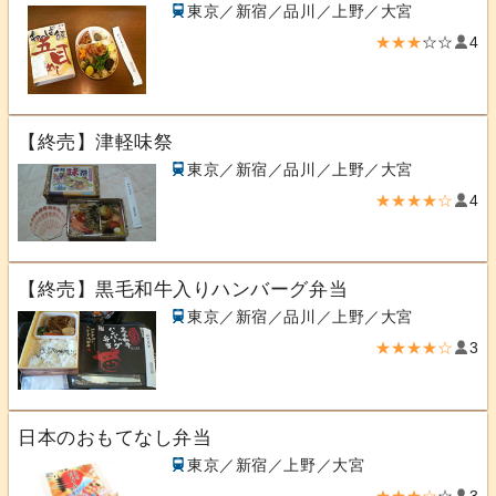
東京／新宿／品川／上野／大宮
★★★
☆☆
4
【終売】津軽味祭
東京／新宿／品川／上野／大宮
★★★★☆
4
【終売】黒毛和牛入りハンバーグ弁当
東京／新宿／品川／上野／大宮
★★★★☆
3
日本のおもてなし弁当
東京／新宿／上野／大宮
★★★☆
☆
3