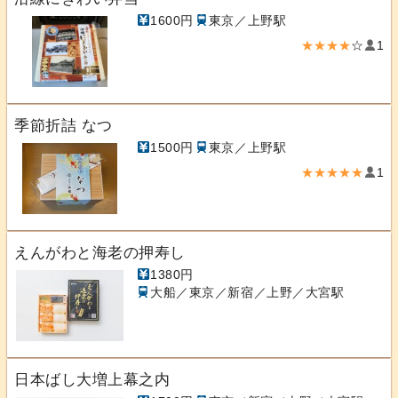
1600円
東京／上野駅
★★★★
☆
1
季節折詰 なつ
1500円
東京／上野駅
★★★★★
1
えんがわと海老の押寿し
1380円
大船／東京／新宿／上野／大宮駅
日本ばし大増上幕之内