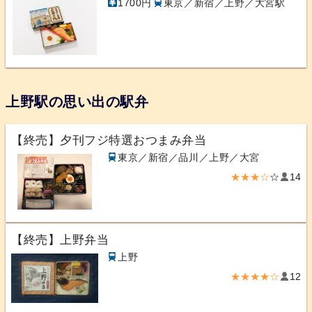
1700円
東京／新宿／上野／大宮駅
上野駅の思い出の駅弁
【終売】夕刊フジ特選おつまみ弁当
東京／新宿／品川／上野／大宮
★★★☆
☆
14
【終売】上野弁当
上野
★★★★☆
12