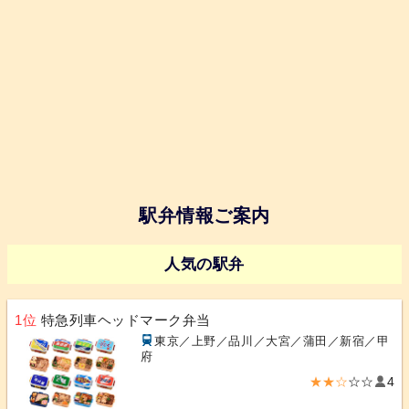
駅弁情報ご案内
人気の駅弁
1位
特急列車ヘッドマーク弁当
東京／上野／品川／大宮／蒲田／新宿／甲
府
★★☆
☆☆
4