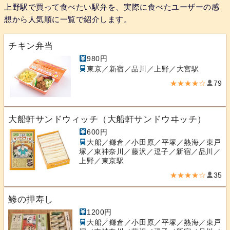
上野駅で買って食べたい駅弁を、実際に食べたユーザーの感
想から人気順に一覧で紹介します。
チキン弁当
980円
東京／新宿／品川／上野／大宮駅
★★★★☆
79
大船軒サンドウィッチ（大船軒サンドウヰッチ）
600円
大船／鎌倉／小田原／平塚／熱海／東戸
塚／東神奈川／藤沢／逗子／新宿／品川／
上野／東京駅
★★★★☆
35
鯵の押寿し
1200円
大船／鎌倉／小田原／平塚／熱海／東戸