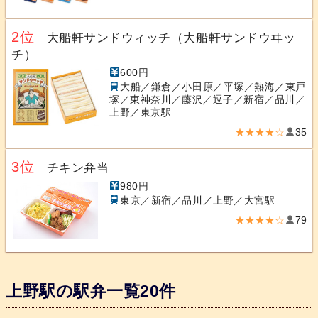
2位
大船軒サンドウィッチ（大船軒サンドウヰッ
チ）
600円
大船／鎌倉／小田原／平塚／熱海／東戸
塚／東神奈川／藤沢／逗子／新宿／品川／
上野／東京駅
★★★★☆
35
3位
チキン弁当
980円
東京／新宿／品川／上野／大宮駅
★★★★☆
79
上野駅の駅弁一覧20件