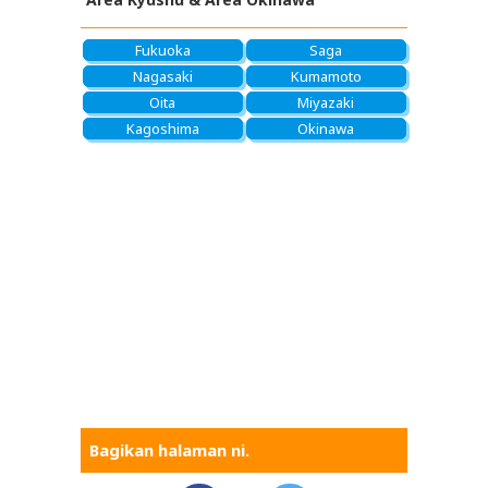
Fukuoka
Saga
Nagasaki
Kumamoto
Oita
Miyazaki
Kagoshima
Okinawa
Bagikan halaman ni.