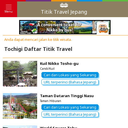
Titik Travel Jepang
Menu
Anda dapat mencari jalan ke titik wisata.
Tochigi Daftar Titik Travel
Kuil Nikko Tosho-gu
Candi/Kuil
Cari dari Lokasi yang Sekarang
URL terperinci (Bahasa Jepang)
Taman Dataran Tinggi Nasu
Taman Hiburan
Cari dari Lokasi yang Sekarang
URL terperinci (Bahasa Jepang)