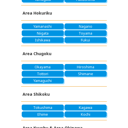
Area Hokuriku
Yamanashi
Nagano
Niigata
Toyama
Ishikawa
Fukui
Area Chugoku
Okayama
Hiroshima
Tottori
Shimane
Yamaguchi
Area Shikoku
Tokushima
Kagawa
Ehime
Kochi
Area Kyushu & Area Okinawa