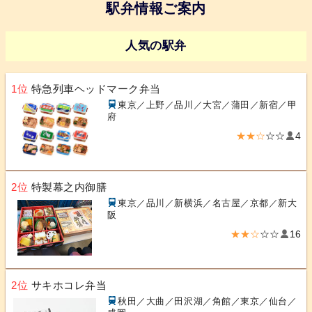
駅弁情報ご案内
人気の駅弁
1位
特急列車ヘッドマーク弁当
東京／上野／品川／大宮／蒲田／新宿／甲
府
★★☆
☆☆
4
2位
特製幕之内御膳
東京／品川／新横浜／名古屋／京都／新大
阪
★★☆
☆☆
16
2位
サキホコレ弁当
秋田／大曲／田沢湖／角館／東京／仙台／