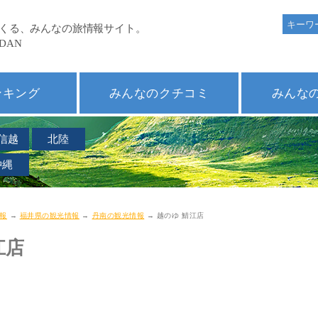
ンキング
みんなのクチコミ
みんな
信越
北陸
沖縄
報
→
福井県の観光情報
→
丹南の観光情報
→ 越のゆ 鯖江店
江店