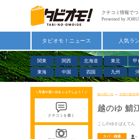
タビオモ！ニュース
人気ラ
関東
関西
北海道
東北
甲
東海
中国
四国
九州
＼写真や思い出をシェアしよう！／
旅の思い出
→
北陸の観光情
越のゆ 鯖
クチコミを書く
こしのゆさばえてん
-
スパ・銭湯