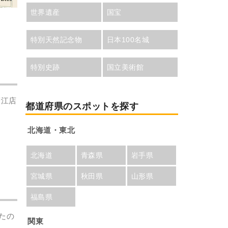
世界遺産
国宝
特別天然記念物
日本100名城
特別史跡
国立美術館
鯖江店
都道府県のスポットを探す
北海道・東北
北海道
青森県
岩手県
宮城県
秋田県
山形県
福島県
たの
関東