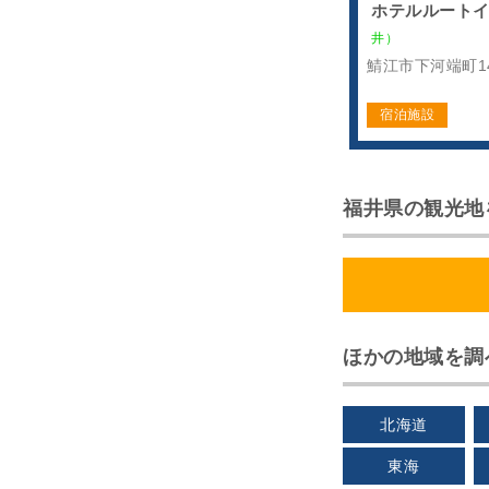
ホテルルートイ
井）
鯖江市下河端町14
宿泊施設
福井県の観光地
ほかの地域を調
北海道
東海