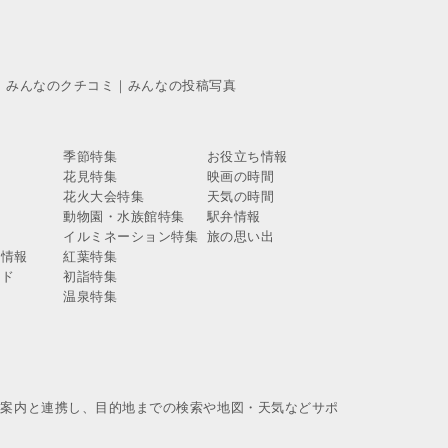
｜
みんなのクチコミ
｜
みんなの投稿写真
季節特集
お役立ち情報
花見特集
映画の時間
報
花火大会特集
天気の時間
報
動物園・水族館特集
駅弁情報
報
イルミネーション特集
旅の思い出
ス情報
紅葉特集
イド
初詣特集
温泉特集
換案内と連携し、目的地までの検索や地図・天気などサポ