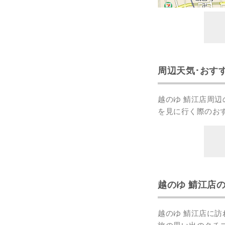
周辺天気･おす
越のゆ 鯖江店周
を見に行く際のお
越のゆ 鯖江店
越のゆ 鯖江店に