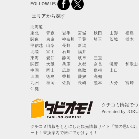
FOLLOW US
エリアから探す
北海道
東北
青森
岩手
宮城
秋田
山形
福島
関東
東京
神奈川
千葉
埼玉
茨城
栃木
甲信越
山梨
長野
新潟
北陸
富山
石川
福井
東海
愛知
静岡
岐阜
三重
関西
大阪
兵庫
京都
奈良
滋賀
和歌山
中国
岡山
広島
鳥取
島根
山口
四国
徳島
香川
愛媛
高知
九州
福岡
佐賀
長崎
熊本
大分
宮崎
沖縄
クチコミ情報をもとにした観光情報サイト「旅の思い出
ート！乗換案内で旅にでかけよう！