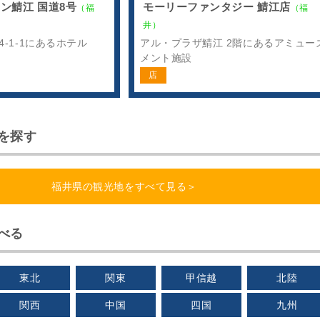
ン鯖江 国道8号
モーリーファンタジー 鯖江店
（福
（福
井）
-1-1にあるホテル
アル・プラザ鯖江 2階にあるアミュー
メント施設
店
を探す
福井県の観光地をすべて見る＞
べる
東北
関東
甲信越
北陸
関西
中国
四国
九州