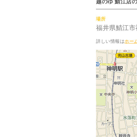
越のゆ 鯖江店
場所
福井県鯖江市神
詳しい情報は
ホー