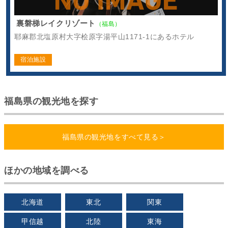
裏磐梯レイクリゾート
（福島）
耶麻郡北塩原村大字桧原字湯平山1171-1にあるホテル
宿泊施設
福島県の観光地を探す
福島県の観光地をすべて見る＞
ほかの地域を調べる
北海道
東北
関東
甲信越
北陸
東海