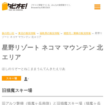
旅の思い出
→
東北の観光情報
→
福島県の観光情報
→
猪苗代・磐梯の観光情報
→ 星野リ
ゾート ネコマ マウンテン 北エリア
星野リゾート ネコマ マウンテン 北
エリア
ほしのりぞーとねこままうんてんきたえりあ
-
スキー場
旧猫魔スキー場
旧アルツ磐梯（猫魔ヶ岳南側）と旧猫魔スキー場（猫魔ヶ岳