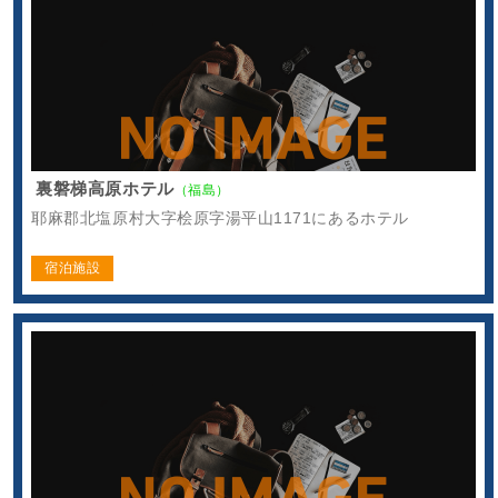
裏磐梯高原ホテル
（福島）
耶麻郡北塩原村大字桧原字湯平山1171にあるホテル
宿泊施設