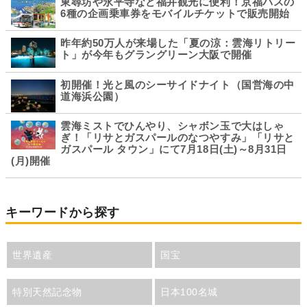
東尋坊や永平寺など福井観光に便利！京福バスの
6種の企画乗車券をモバイルチケットで販売開始
昨年約50万人が来場した「夏の涼：雲海リトリー
ト」が今年もグラングリーン大阪で開催
初開催！光と風のシーサイドナイト（国営海の中
道海浜公園）
雲海ミストでひんやり、シャボン玉で大はしゃ
ぎ！「リサとガスパールのなつやすみ」「リサと
ガスパール タウン」にて7月18日(土)～8月31日
(月)開催
キーワードから探す
世界遺産
国宝
特別天然記念物
日本100名城