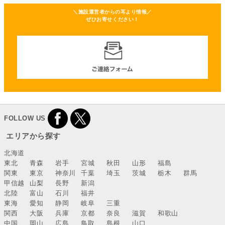
＼施設運営者からの耳より情報／
ぜひお寄せください！
FOLLOW US
エリアから探す
北海道
東北
青森
岩手
宮城
秋田
山形
福島
関東
東京
神奈川
千葉
埼玉
茨城
栃木
群馬
甲信越
山梨
長野
新潟
北陸
富山
石川
福井
東海
愛知
静岡
岐阜
三重
関西
大阪
兵庫
京都
奈良
滋賀
和歌山
中国
岡山
広島
鳥取
島根
山口