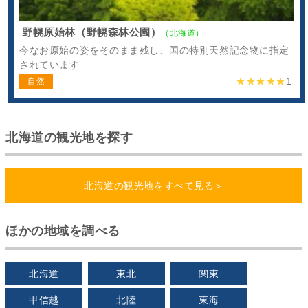
野幌原始林（野幌森林公園）
（北海道）
今なお原始の姿をそのまま残し、国の特別天然記念物に指定
されています
★★★★★
1
自然
北海道の観光地を探す
北海道の観光地をすべて見る＞
ほかの地域を調べる
北海道
東北
関東
甲信越
北陸
東海