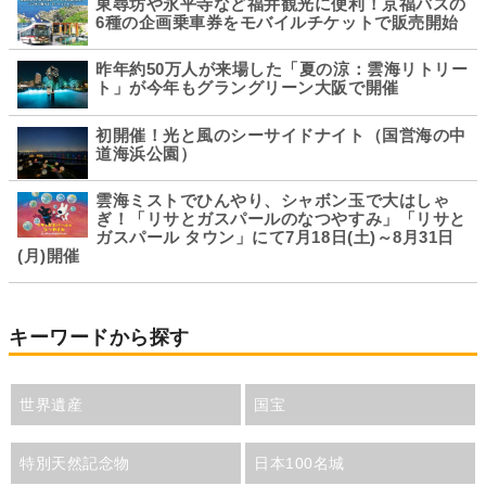
東尋坊や永平寺など福井観光に便利！京福バスの
6種の企画乗車券をモバイルチケットで販売開始
昨年約50万人が来場した「夏の涼：雲海リトリー
ト」が今年もグラングリーン大阪で開催
初開催！光と風のシーサイドナイト（国営海の中
道海浜公園）
雲海ミストでひんやり、シャボン玉で大はしゃ
ぎ！「リサとガスパールのなつやすみ」「リサと
ガスパール タウン」にて7月18日(土)～8月31日
(月)開催
キーワードから探す
世界遺産
国宝
特別天然記念物
日本100名城