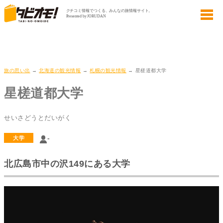
旅の思い出
→
北海道の観光情報
→
札幌の観光情報
→ 星槎道都大学
星槎道都大学
せいさどうとだいがく
-
大学
北広島市中の沢149にある大学