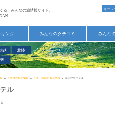
ンキング
みんなのクチコミ
みんな
信越
北陸
沖縄
報
→
兵庫県の観光情報
→
丹波・篠山の観光情報
→ 篠山観光ホテル
ホテル
てる