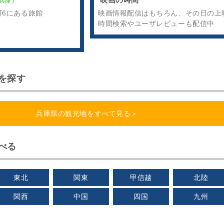
兵庫）
町6にある旅館
映画情報配信はもちろん、その日の上
時間検索やユーザレビューも配信中
を探す
兵庫県の観光地をすべて見る＞
べる
東北
関東
甲信越
北陸
関西
中国
四国
九州