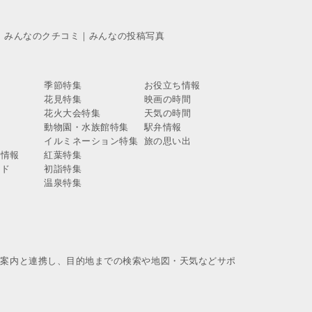
｜
みんなのクチコミ
｜
みんなの投稿写真
季節特集
お役立ち情報
花見特集
映画の時間
報
花火大会特集
天気の時間
報
動物園・水族館特集
駅弁情報
報
イルミネーション特集
旅の思い出
ス情報
紅葉特集
イド
初詣特集
温泉特集
換案内と連携し、目的地までの検索や地図・天気などサポ