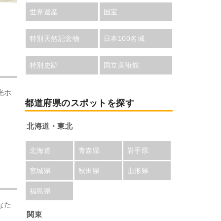
世界遺産
国宝
特別天然記念物
日本100名城
特別史跡
国立美術館
光ホ
都道府県のスポットを探す
北海道・東北
北海道
青森県
岩手県
宮城県
秋田県
山形県
福島県
なた
関東