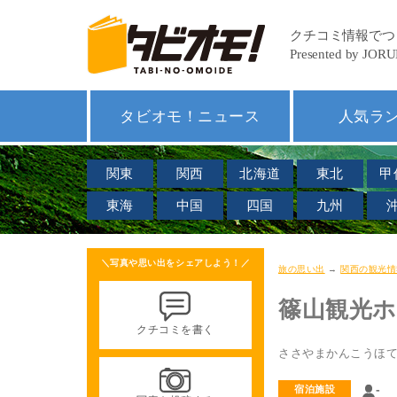
タビオモ！ニュース
人気ラ
関東
関西
北海道
東北
甲
東海
中国
四国
九州
＼写真や思い出をシェアしよう！／
旅の思い出
→
関西の観光情
篠山観光
クチコミを書く
ささやまかんこうほ
-
宿泊施設