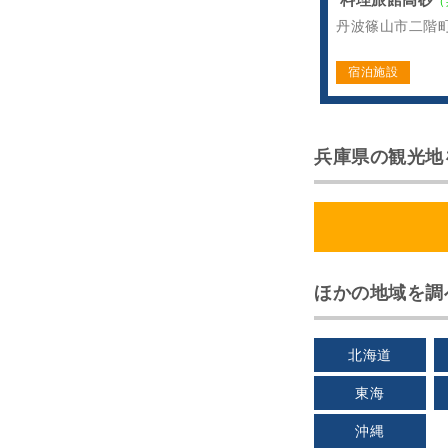
（
丹波篠山市二階
宿泊施設
兵庫県の観光地
ほかの地域を調
北海道
東海
沖縄