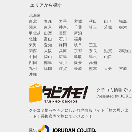
エリアから探す
北海道
東北
青森
岩手
宮城
秋田
山形
福島
関東
東京
神奈川
千葉
埼玉
茨城
栃木
甲信越
山梨
長野
新潟
北陸
富山
石川
福井
東海
愛知
静岡
岐阜
三重
関西
大阪
兵庫
京都
奈良
滋賀
和歌山
中国
岡山
広島
鳥取
島根
山口
四国
徳島
香川
愛媛
高知
九州
福岡
佐賀
長崎
熊本
大分
宮崎
沖縄
クチコミ情報をもとにした観光情報サイト「旅の思い出
ート！乗換案内で旅にでかけよう！
提供