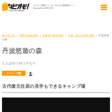
旅の思い出
→
関西の観光情報
→
兵庫県の観光情報
→
丹波・篠山の観光情報
→ 丹波悠遊
の森
丹波悠遊の森
たんばゆうゆうのもり
-
キャンプ場
古代復元住居の見学もできるキャンプ場