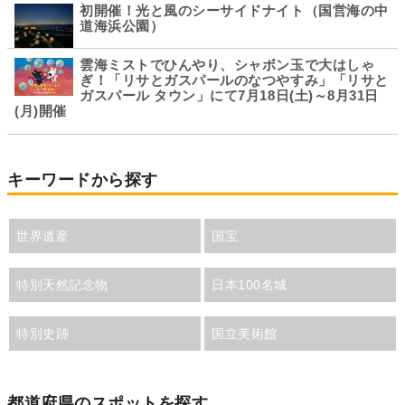
初開催！光と風のシーサイドナイト（国営海の中
道海浜公園）
雲海ミストでひんやり、シャボン玉で大はしゃ
ぎ！「リサとガスパールのなつやすみ」「リサと
ガスパール タウン」にて7月18日(土)～8月31日
(月)開催
キーワードから探す
世界遺産
国宝
特別天然記念物
日本100名城
特別史跡
国立美術館
都道府県のスポットを探す