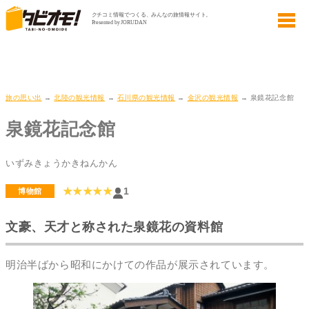
旅の思い出
→
北陸の観光情報
→
石川県の観光情報
→
金沢の観光情報
→ 泉鏡花記念館
泉鏡花記念館
いずみきょうかきねんかん
★★★★★
1
博物館
文豪、天才と称された泉鏡花の資料館
明治半ばから昭和にかけての作品が展示されています。