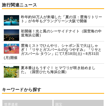
旅行関連ニュース
昨年約50万人が来場した「夏の涼：雲海リトリー
ト」が今年もグラングリーン大阪で開催
初開催！光と風のシーサイドナイト（国営海の中
道海浜公園）
雲海ミストでひんやり、シャボン玉で大はしゃ
ぎ！「リサとガスパールのなつやすみ」「リサと
ガスパール タウン」にて7月18日(土)～8月31日
(月)開催
夏本番はもうすぐ！ ヒマワリが咲き始めまし
た。（国営ひたち海浜公園）
キーワードから探す
世界遺産
国宝