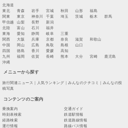
北海道
東北
青森
岩手
宮城
秋田
山形
福島
関東
東京
神奈川
千葉
埼玉
茨城
栃木
群馬
甲信越
山梨
長野
新潟
北陸
富山
石川
福井
東海
愛知
静岡
岐阜
三重
関西
大阪
兵庫
京都
奈良
滋賀
和歌山
中国
岡山
広島
鳥取
島根
山口
四国
徳島
香川
愛媛
高知
九州
福岡
佐賀
長崎
熊本
大分
宮崎
鹿児島
沖縄
メニューから探す
旅行関連ニュース
｜
人気ランキング
｜
みんなのクチコミ
｜
みんなの投
稿写真
コンテンツのご案内
乗換案内
交通ガイド
時刻表検索
鉄道駅情報
経路検索
鉄道路線情報
運行情報
路線バス情報