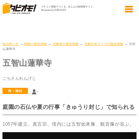
旅の思い出
→
関西の観光情報
→
京都府の観光情報
→
京都中央エリアの観光情報
→ 五智
山蓮華寺
五智山蓮華寺
ごちさんれんげじ
-
寺・神社
庭園の石仏や夏の行事「きゅうり封じ」で知られる
1057年建立。真言宗。境内には五智如来像、観音像が並ぶ。