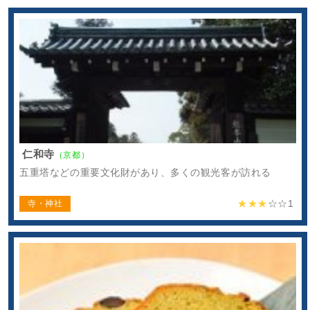
仁和寺
（京都）
五重塔などの重要文化財があり、多くの観光客が訪れる
★★★
☆☆
1
寺・神社