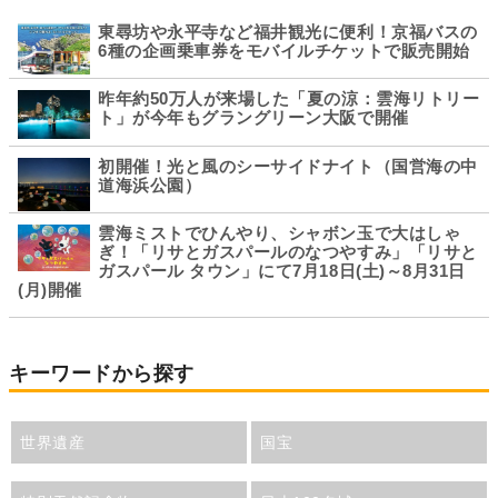
東尋坊や永平寺など福井観光に便利！京福バスの
6種の企画乗車券をモバイルチケットで販売開始
昨年約50万人が来場した「夏の涼：雲海リトリー
ト」が今年もグラングリーン大阪で開催
初開催！光と風のシーサイドナイト（国営海の中
道海浜公園）
雲海ミストでひんやり、シャボン玉で大はしゃ
ぎ！「リサとガスパールのなつやすみ」「リサと
ガスパール タウン」にて7月18日(土)～8月31日
(月)開催
キーワードから探す
世界遺産
国宝