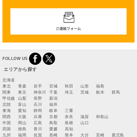
FOLLOW US
エリアから探す
北海道
東北
青森
岩手
宮城
秋田
山形
福島
関東
東京
神奈川
千葉
埼玉
茨城
栃木
群馬
甲信越
山梨
長野
新潟
北陸
富山
石川
福井
東海
愛知
静岡
岐阜
三重
関西
大阪
兵庫
京都
奈良
滋賀
和歌山
中国
岡山
広島
鳥取
島根
山口
四国
徳島
香川
愛媛
高知
九州
福岡
佐賀
長崎
熊本
大分
宮崎
鹿児島