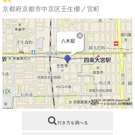
場所
京都府京都市中京区壬生梛ノ宮町
八木邸
©2026 ZENRIN DataCom
地図データ©2026 ZENRIN
行き方を調べる