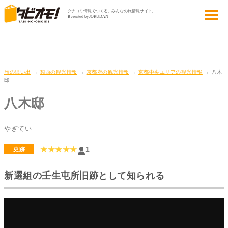
旅の思い出
→
関西の観光情報
→
京都府の観光情報
→
京都中央エリアの観光情報
→ 八木
邸
八木邸
やぎてい
★★★★★
1
史跡
新選組の壬生屯所旧跡として知られる