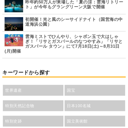
昨年約50万人が来場した「夏の涼：雲海リトリー
ト」が今年もグラングリーン大阪で開催
初開催！光と風のシーサイドナイト（国営海の中
道海浜公園）
雲海ミストでひんやり、シャボン玉で大はしゃ
ぎ！「リサとガスパールのなつやすみ」「リサと
ガスパール タウン」にて7月18日(土)～8月31日
(月)開催
キーワードから探す
世界遺産
国宝
特別天然記念物
日本100名城
特別史跡
国立美術館