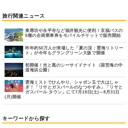
旅行関連ニュース
東尋坊や永平寺など福井観光に便利！京福バスの
6種の企画乗車券をモバイルチケットで販売開始
昨年約50万人が来場した「夏の涼：雲海リトリー
ト」が今年もグラングリーン大阪で開催
初開催！光と風のシーサイドナイト（国営海の中
道海浜公園）
雲海ミストでひんやり、シャボン玉で大はしゃ
ぎ！「リサとガスパールのなつやすみ」「リサと
ガスパール タウン」にて7月18日(土)～8月31日
(月)開催
キーワードから探す