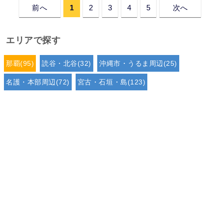
前へ
1
2
3
4
5
次へ
エリアで探す
那覇(95)
読谷・北谷(32)
沖縄市・うるま周辺(25)
名護・本部周辺(72)
宮古・石垣・島(123)