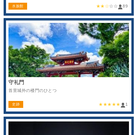
★★☆
☆☆
89
水族館
守礼門
首里城外の楼門のひとつ
★★★★★
1
史跡