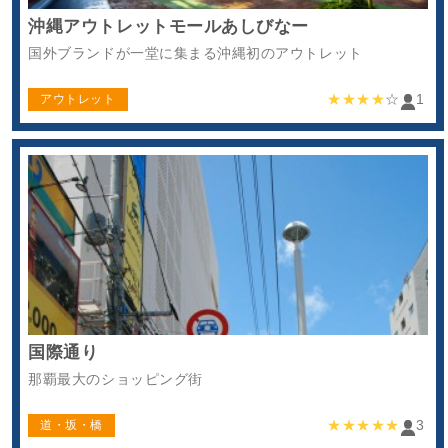
沖縄アウトレットモールあしびなー
国外ブランドが一堂に集まる沖縄初のアウトレット
★★★★
☆
1
アウトレット
国際通り
那覇最大のショッピング街
★★★★★
3
道・坂・橋