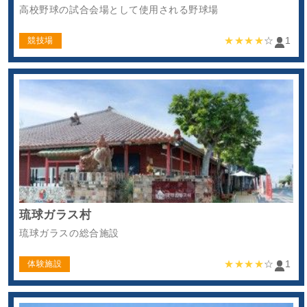
高校野球の試合会場として使用される野球場
★★★★
☆
1
競技場
琉球ガラス村
琉球ガラスの総合施設
★★★★
☆
1
体験施設