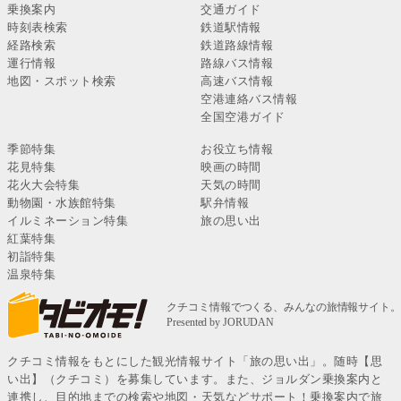
乗換案内
交通ガイド
時刻表検索
鉄道駅情報
経路検索
鉄道路線情報
運行情報
路線バス情報
地図・スポット検索
高速バス情報
空港連絡バス情報
全国空港ガイド
季節特集
お役立ち情報
花見特集
映画の時間
花火大会特集
天気の時間
動物園・水族館特集
駅弁情報
イルミネーション特集
旅の思い出
紅葉特集
初詣特集
温泉特集
クチコミ情報をもとにした観光情報サイト「旅の思い出」。随時【思
い出】（クチコミ）を募集しています。また、ジョルダン乗換案内と
連携し、目的地までの検索や地図・天気などサポート！乗換案内で旅