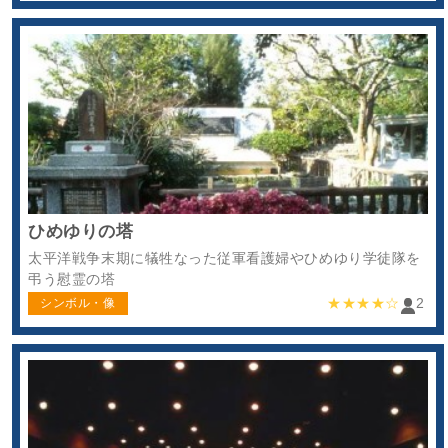
ひめゆりの塔
太平洋戦争末期に犠牲なった従軍看護婦やひめゆり学徒隊を
弔う慰霊の塔
★★★★☆
2
シンボル・像