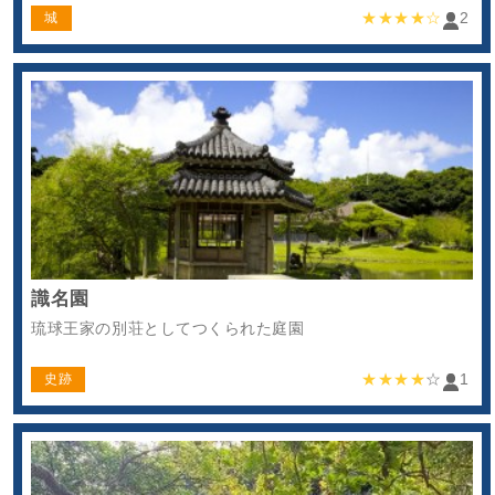
★★★★☆
2
城
識名園
琉球王家の別荘としてつくられた庭園
★★★★
☆
1
史跡