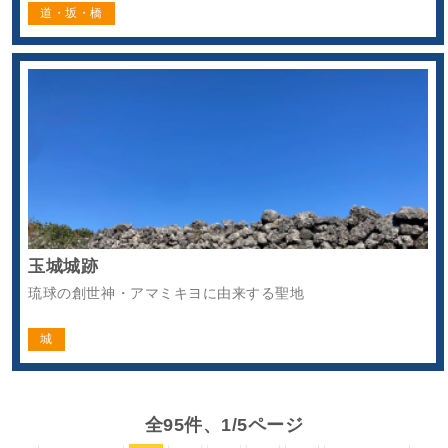
道・坂・橋
玉城城跡
琉球の創世神・アマミキヨに由来する聖地
城
全95件、1/5ページ