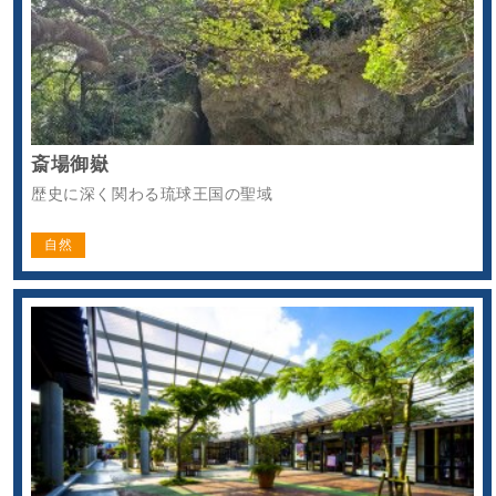
斎場御嶽
歴史に深く関わる琉球王国の聖域
自然