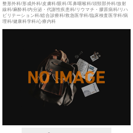
整形外科/形成外科/皮膚科/眼科/耳鼻咽喉科/頭頸部外科/放射
線科/麻酔科/内分泌・代謝性疾患科/リウマチ・膠原病科/リハ
ビリテーション科/総合診療科/救急医学科/臨床検査医学科/病
理科/健康科学科/心療内科