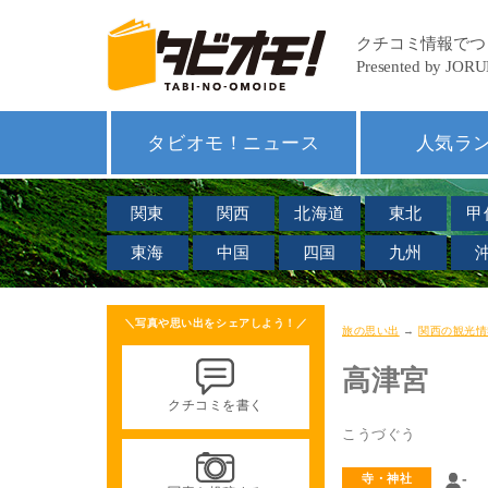
タビオモ！ニュース
人気ラ
関東
関西
北海道
東北
甲
東海
中国
四国
九州
＼写真や思い出をシェアしよう！／
旅の思い出
→
関西の観光情
高津宮
クチコミを書く
こうづぐう
-
寺・神社