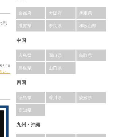
京都府
大阪府
兵庫県
の思
滋賀県
奈良県
和歌山県
中国
広島県
岡山県
鳥取県
55:10
島根県
山口県
さい。
四国
徳島県
香川県
愛媛県
高知県
九州・沖縄