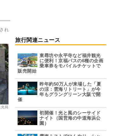
され
旅行関連ニュース
東尋坊や永平寺など福井観光
に便利！京福バスの6種の企画
乗車券をモバイルチケットで
販売開始
昨年約50万人が来場した「夏
の涼：雲海リトリート」が今
年もグラングリーン大阪で開
催
観光局
初開催！光と風のシーサイド
ナイト（国営海の中道海浜公
園）