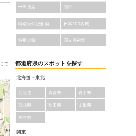
世界遺産
国宝
特別天然記念物
日本100名城
特別史跡
国立美術館
都道府県のスポットを探す
にて
北海道・東北
北海道
青森県
岩手県
宮城県
秋田県
山形県
福島県
関東