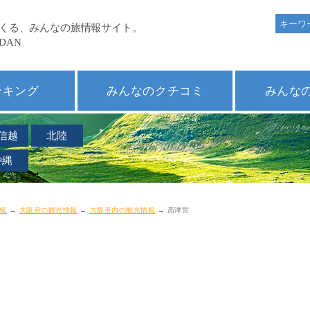
ンキング
みんなのクチコミ
みんな
信越
北陸
沖縄
報
→
大阪府の観光情報
→
大阪市内の観光情報
→ 高津宮