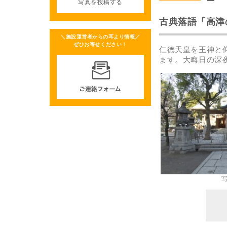
写真を投稿する
古典落語「高津
＼施設運営者からの耳より情報／
ぜひお寄せください！
仁徳天皇を王神と
ます。大晦日の深
写