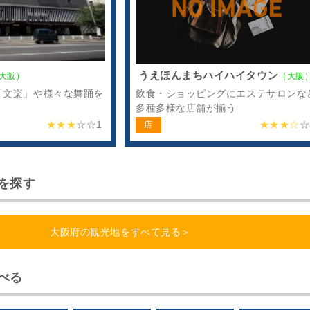
うえほんまちハイハイタウン
大阪）
（大阪
「文楽」や様々な舞踊を
飲食・ショッピングにエステサロンな
多種多様な店舗が揃う
★★★
☆☆
1
★★★☆
☆
店
を探す
大阪府の観光地をすべて見る＞
べる