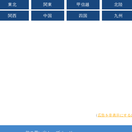
東北
関東
甲信越
北陸
関西
中国
四国
九州
（
広告を非表示にする