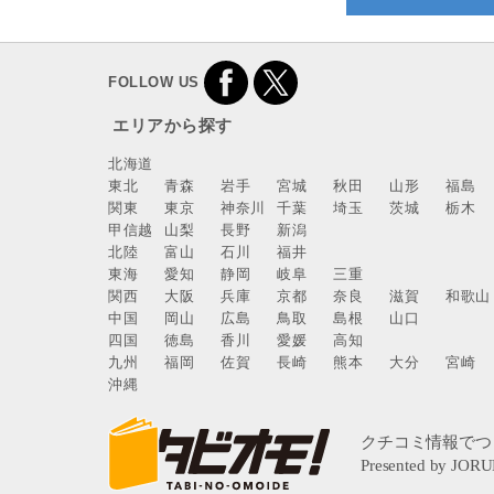
FOLLOW US
エリアから探す
北海道
東北
青森
岩手
宮城
秋田
山形
福島
関東
東京
神奈川
千葉
埼玉
茨城
栃木
甲信越
山梨
長野
新潟
北陸
富山
石川
福井
東海
愛知
静岡
岐阜
三重
関西
大阪
兵庫
京都
奈良
滋賀
和歌山
中国
岡山
広島
鳥取
島根
山口
四国
徳島
香川
愛媛
高知
九州
福岡
佐賀
長崎
熊本
大分
宮崎
沖縄