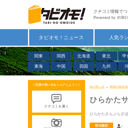
タビオモ！ニュース
人気ラ
関東
関西
北海道
東北
甲
東海
中国
四国
九州
＼写真や思い出をシェアしよう！／
旅の思い出
→
関西の観光情
ひらかた
クチコミを書く
ひらかたさんぷらざ
-
宿泊施設