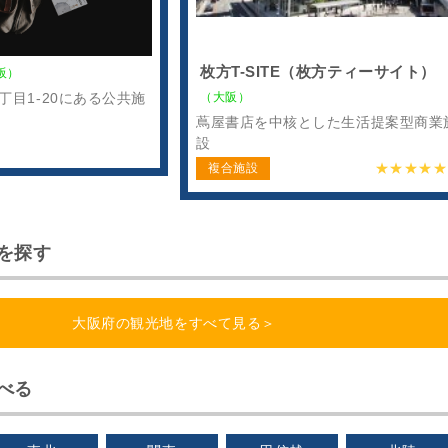
枚方T-SITE（枚方ティーサイト）
阪）
（大阪）
丁目1-20にある公共施
蔦屋書店を中核とした生活提案型商業
設
★★★★★
複合施設
を探す
大阪府の観光地をすべて見る＞
べる