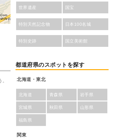
世界遺産
国宝
aCom
NRIN
特別天然記念物
日本100名城
特別史跡
国立美術館
都道府県のスポットを探す
北海道・東北
う。
北海道
青森県
岩手県
宮城県
秋田県
山形県
福島県
関東