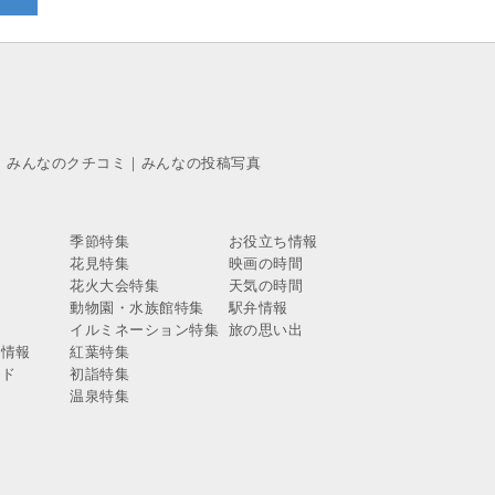
｜
みんなのクチコミ
｜
みんなの投稿写真
季節特集
お役立ち情報
花見特集
映画の時間
報
花火大会特集
天気の時間
報
動物園・水族館特集
駅弁情報
報
イルミネーション特集
旅の思い出
ス情報
紅葉特集
イド
初詣特集
温泉特集