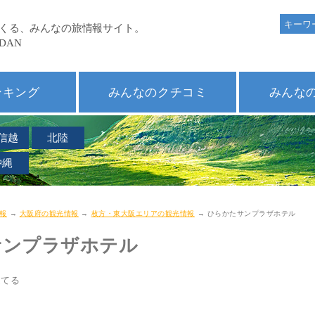
ンキング
みんなのクチコミ
みんな
信越
北陸
沖縄
報
→
大阪府の観光情報
→
枚方・東大阪エリアの観光情報
→ ひらかたサンプラザホテル
サンプラザホテル
ほてる