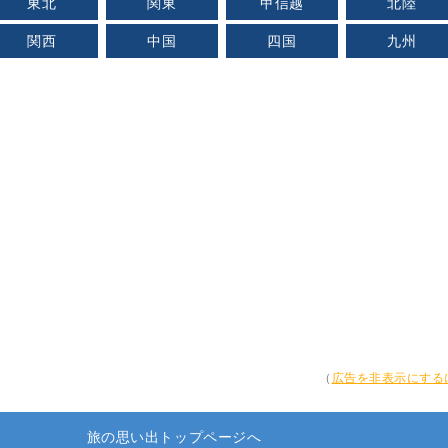
東北
関東
甲信越
北陸
関西
中国
四国
九州
（
広告を非表示にする
旅の思い出トップページへ