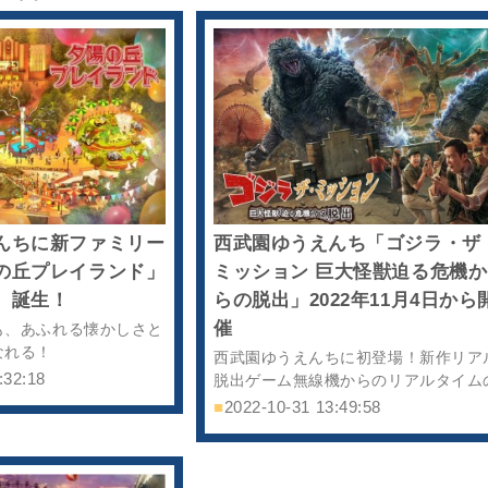
んちに新ファミリー
西武園ゆうえんち「ゴジラ・ザ
の丘プレイランド」
ミッション 巨大怪獣迫る危機か
、誕生！
らの脱出」2022年11月4日から
催
も、あふれる懐かしさと
なれる！
西武園ゆうえんちに初登場！新作リア
:32:18
脱出ゲーム無線機からのリアルタイム
指示をもとに迫りくる危機からの脱出
■
2022-10-31 13:49:58
目指せ！