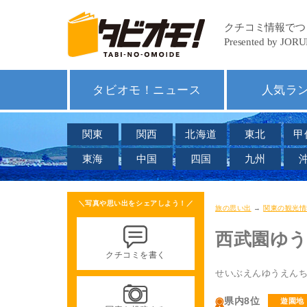
タビオモ！ニュース
人気ラ
関東
関西
北海道
東北
甲
東海
中国
四国
九州
＼写真や思い出をシェアしよう！／
旅の思い出
→
関東の観光情
西武園ゆ
クチコミを書く
せいぶえんゆうえん
県内8位
遊園地