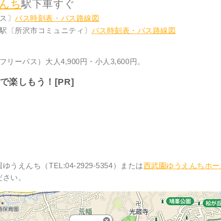
んち
駅下車すぐ
ス〕
バス時刻表・バス路線図
駅〔所沢市コミュニティ〕
バス時刻表・バス路線図
リーパス）大人4,900円・小人3,600円。
で楽しもう！
[PR]
えんち（TEL:04-2929-5354）または
西武園ゆうえんちホー
ださい。