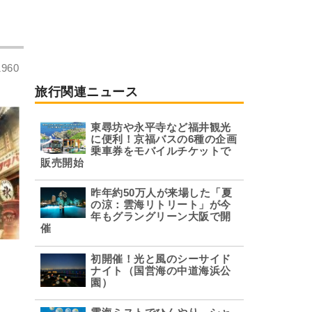
60
旅行関連ニュース
東尋坊や永平寺など福井観光
に便利！京福バスの6種の企画
乗車券をモバイルチケットで
販売開始
昨年約50万人が来場した「夏
の涼：雲海リトリート」が今
年もグラングリーン大阪で開
催
初開催！光と風のシーサイド
ナイト（国営海の中道海浜公
園）