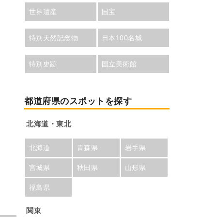
世界遺産
国宝
特別天然記念物
日本100名城
特別史跡
国立美術館
都道府県のスポットを探す
北海道・東北
北海道
青森県
岩手県
宮城県
秋田県
山形県
福島県
関東