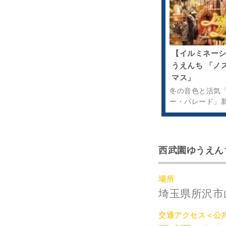
【イルミネー
うえんち 「ノ
マス」
冬の音色と活気
ー・パレード」
西武園ゆうえん
場所
埼玉県所沢市
交通アクセス＜公