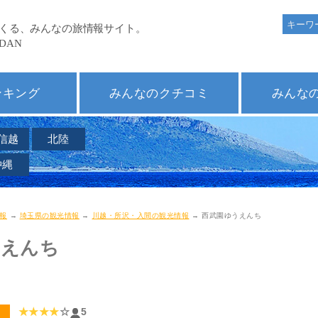
ンキング
みんなのクチコミ
みんな
信越
北陸
沖縄
報
→
埼玉県の観光情報
→
川越・所沢・入間の観光情報
→ 西武園ゆうえんち
うえんち
ち
★★★★
☆
5