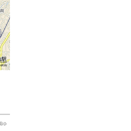
aCom
NRIN
園ゆ