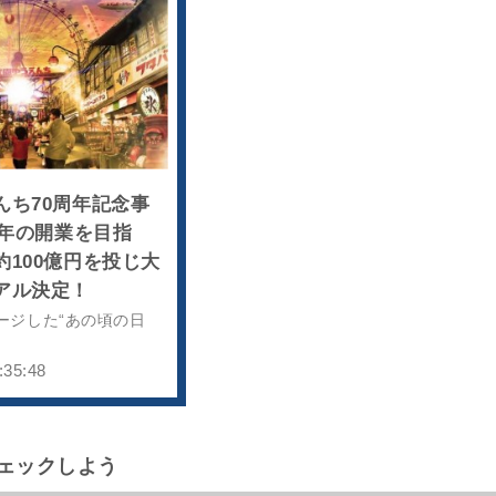
んち70周年記念事
1年の開業を目指
約100億円を投じ大
アル決定！
メージした“あの頃の日
:35:48
ェックしよう