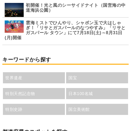
初開催！光と風のシーサイドナイト（国営海の中
道海浜公園）
雲海ミストでひんやり、シャボン玉で大はしゃ
ぎ！「リサとガスパールのなつやすみ」「リサと
ガスパール タウン」にて7月18日(土)～8月31日
(月)開催
キーワードから探す
世界遺産
国宝
特別天然記念物
日本100名城
特別史跡
国立美術館