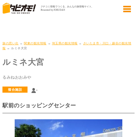
旅の思い出
→
関東の観光情報
→
埼玉県の観光情報
→
さいたま市・川口・越谷の観光情
報
→ ルミネ大宮
ルミネ大宮
るみねおおみや
-
複合施設
駅前のショッピングセンター