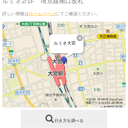
ルミネ2/1F 埼京線南口改札
詳しい情報は
ホームページ
にてご確認ください。
ルミネ大宮
©2026 ZENRIN DataCom
地図データ©2026 ZENRIN
行き方を調べる