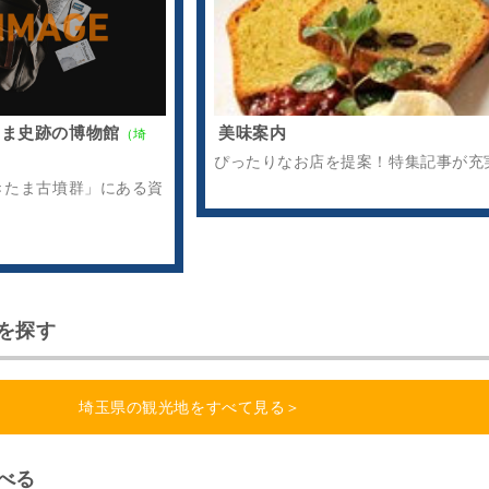
たま史跡の博物館
美味案内
（埼
ぴったりなお店を提案！特集記事が充
きたま古墳群」にある資
を探す
埼玉県の観光地をすべて見る＞
べる