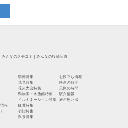
｜
みんなのクチコミ
｜
みんなの投稿写真
季節特集
お役立ち情報
花見特集
映画の時間
報
花火大会特集
天気の時間
報
動物園・水族館特集
駅弁情報
報
イルミネーション特集
旅の思い出
ス情報
紅葉特集
イド
初詣特集
温泉特集