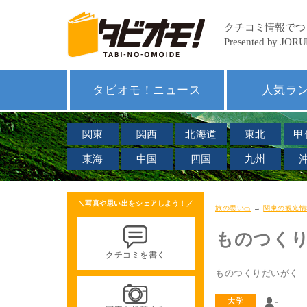
タビオモ！ニュース
人気ラ
関東
関西
北海道
東北
甲
東海
中国
四国
九州
＼写真や思い出をシェアしよう！／
旅の思い出
→
関東の観光情
ものつく
クチコミを書く
ものつくりだいがく
-
大学