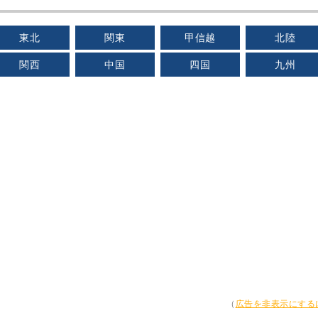
東北
関東
甲信越
北陸
関西
中国
四国
九州
（
広告を非表示にする