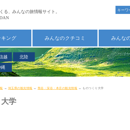
ンキング
みんなのクチコミ
みんな
信越
北陸
沖縄
報
→
埼玉県の観光情報
→
熊谷・深谷・本庄の観光情報
→ ものつくり大学
り大学