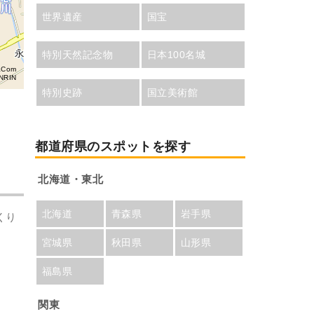
世界遺産
国宝
特別天然記念物
日本100名城
aCom
NRIN
特別史跡
国立美術館
都道府県のスポットを探す
北海道・東北
北海道
青森県
岩手県
くり
宮城県
秋田県
山形県
福島県
関東