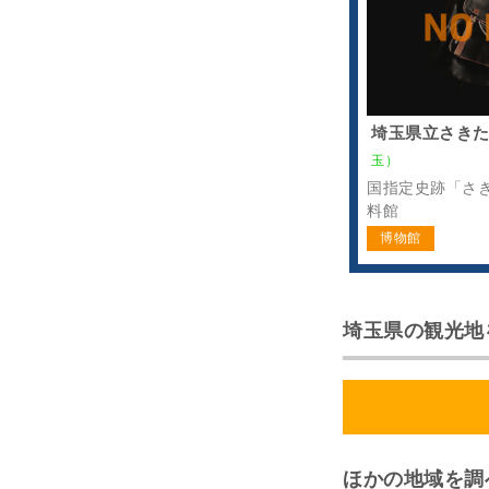
埼玉県立さき
玉）
国指定史跡「さ
料館
博物館
埼玉県の観光地
ほかの地域を調