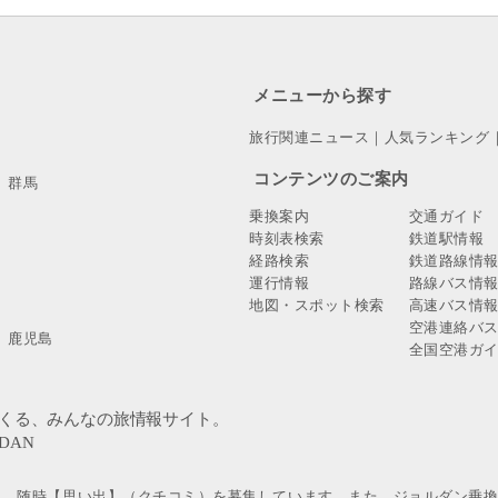
メニューから探す
旅行関連ニュース
｜
人気ランキング
コンテンツのご案内
群馬
乗換案内
交通ガイド
時刻表検索
鉄道駅情報
経路検索
鉄道路線情
運行情報
路線バス情
地図・スポット検索
高速バス情
空港連絡バ
鹿児島
全国空港ガ
」。随時【思い出】（クチコミ）を募集しています。また、ジョルダン乗