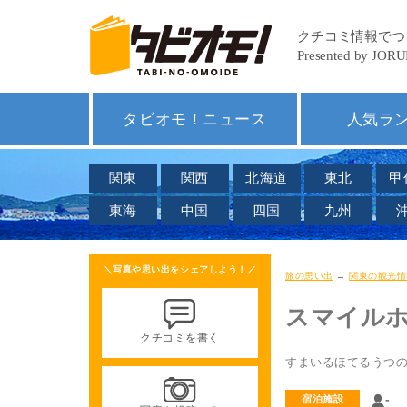
タビオモ！ニュース
人気ラ
関東
関西
北海道
東北
甲
東海
中国
四国
九州
＼写真や思い出をシェアしよう！／
旅の思い出
→
関東の観光情
スマイル
クチコミを書く
すまいるほてるうつ
-
宿泊施設