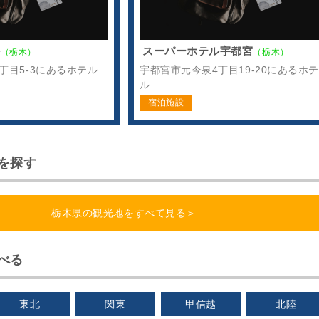
ル
スーパーホテル宇都宮
（栃木）
（栃木）
丁目5-3にあるホテル
宇都宮市元今泉4丁目19-20にあるホテ
ル
宿泊施設
を探す
栃木県の観光地をすべて見る＞
べる
東北
関東
甲信越
北陸