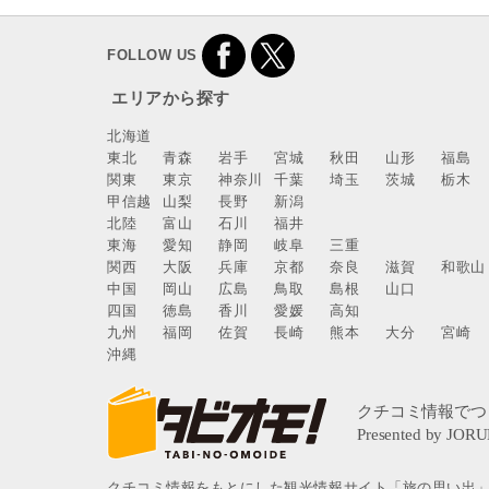
FOLLOW US
エリアから探す
北海道
東北
青森
岩手
宮城
秋田
山形
福島
関東
東京
神奈川
千葉
埼玉
茨城
栃木
甲信越
山梨
長野
新潟
北陸
富山
石川
福井
東海
愛知
静岡
岐阜
三重
関西
大阪
兵庫
京都
奈良
滋賀
和歌山
中国
岡山
広島
鳥取
島根
山口
四国
徳島
香川
愛媛
高知
九州
福岡
佐賀
長崎
熊本
大分
宮崎
沖縄
クチコミ情報をもとにした観光情報サイト「旅の思い出