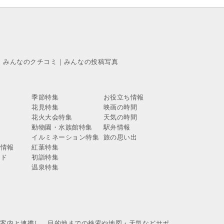
｜
みんなのクチコミ
｜
みんなの投稿写真
季節特集
お役立ち情報
花見特集
映画の時間
報
花火大会特集
天気の時間
報
動物園・水族館特集
駅弁情報
報
イルミネーション特集
旅の思い出
ス情報
紅葉特集
イド
初詣特集
温泉特集
換案内と連携し、目的地までの検索や地図・天気などサポ