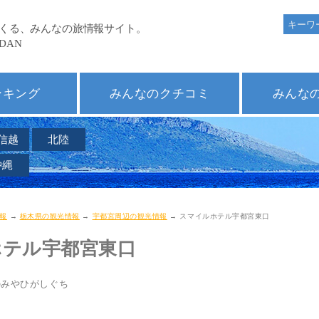
ンキング
みんなのクチコミ
みんな
信越
北陸
沖縄
報
→
栃木県の観光情報
→
宇都宮周辺の観光情報
→ スマイルホテル宇都宮東口
ホテル宇都宮東口
のみやひがしぐち