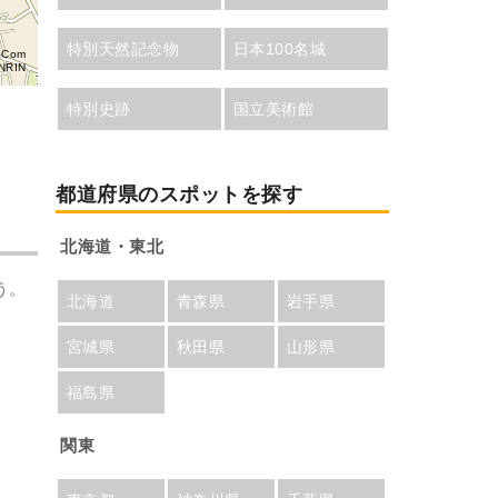
特別天然記念物
日本100名城
aCom
NRIN
特別史跡
国立美術館
都道府県のスポットを探す
北海道・東北
う。
北海道
青森県
岩手県
宮城県
秋田県
山形県
福島県
関東