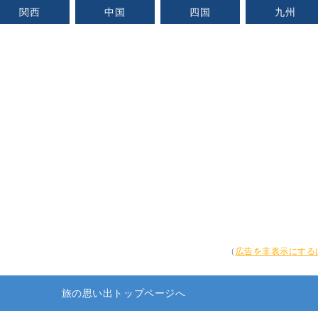
関西
中国
四国
九州
（
広告を非表示にする
旅の思い出トップページへ