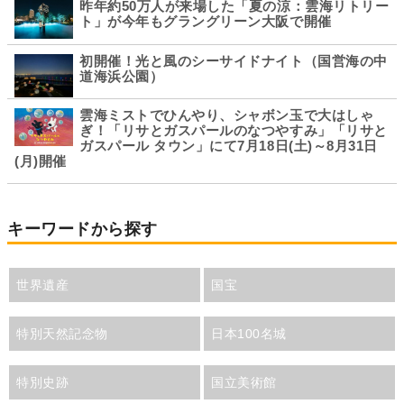
昨年約50万人が来場した「夏の涼：雲海リトリー
ト」が今年もグラングリーン大阪で開催
初開催！光と風のシーサイドナイト（国営海の中
道海浜公園）
雲海ミストでひんやり、シャボン玉で大はしゃ
ぎ！「リサとガスパールのなつやすみ」「リサと
ガスパール タウン」にて7月18日(土)～8月31日
(月)開催
キーワードから探す
世界遺産
国宝
特別天然記念物
日本100名城
特別史跡
国立美術館