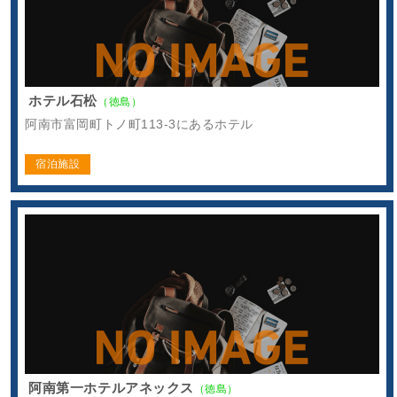
ホテル石松
（徳島）
阿南市富岡町トノ町113-3にあるホテル
宿泊施設
阿南第一ホテルアネックス
（徳島）